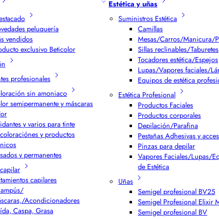
Estética y uñas
estacado
Suministros Estética
vedades peluquería
Camillas
s vendidos
Mesas/Carros/Manicura/P
oducto exclusivo Beticolor
Sillas reclinables/Taburetes
Tocadores estética/Espejos
ón
Lupas/Vapores faciales/L
ntes profesionales
Equipos de estética profesi
loración sin amoniaco
Estética Profesional
lor semipermanente y máscaras
Productos Faciales
lor
Productos corporales
idantes y varios para tinte
Depilación/Parafina
coloraciónes y productos
Pestañas Adhesivas y acces
cnicos
Pinzas para depilar
isados y permanentes
Vapores Faciales/Lupas/E
de Estética
capilar
atamientos capilares
Uñas
ampús/
Semigel profesional BV25
scaras,/Acondicionadores
Semigel Profesional Elixir
ída, Caspa, Grasa
Semigel profesional BV