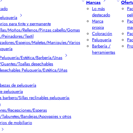
Marcas
Ofert
cado
Lo más
Pac
destacado
pel
peluquería
Marca
Pa
rios para tinte y permanente
propia
ma
llas/Moños/Rellenos/Pinzas cabello/Gomas
Coloración
Pac
/Peinadores/Textil
Peluquería
Pac
izadores/Espejos/Maletas/Maniquíes/Varios
Barbería /
Pr
uquería
herramientas
Peluquería/Estética/Barbería/Unas
Guantes/Toallas desechables
desechables Peluquería/Estética/Uñas
bezas de peluquería
de peluquería
s barbero/Sillas reclinables peluquería-
a
res/Recepciones/Esperas
/Taburetes/Bandejas/Apoyapies y otros
rios de mobiliario