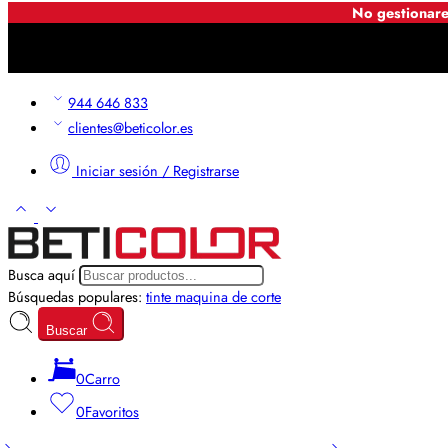
No gestionare
944 646 833
clientes@beticolor.es
Iniciar sesión / Registrarse
Busca aquí
Búsquedas populares:
tinte
maquina de corte
Buscar
0
Carro
0
Favoritos