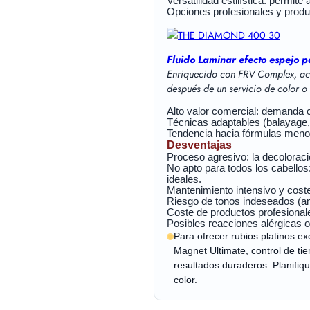
Versatilidad estilística: permit
Opciones profesionales y produ
Fluido Laminar efecto espejo
Enriquecido con FRV Complex, actú
después de un servicio de color o
Alto valor comercial: demanda c
Técnicas adaptables (balayage, 
Tendencia hacia fórmulas menos
Desventajas
Proceso agresivo: la decoloració
No apto para todos los cabello
ideales.
Mantenimiento intensivo y cost
Riesgo de tonos indeseados (am
Coste de productos profesionales
Posibles reacciones alérgicas o
Para ofrecer rubios platinos e
Magnet Ultimate, control de tie
resultados duraderos. Planifiq
color.