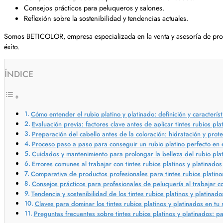
Consejos prácticos para peluqueros y salones.
Reflexión sobre la sostenibilidad y tendencias actuales.
Somos BETICOLOR, empresa especializada en la venta y asesoría de prod
éxito.
ÍNDICE
Cómo entender el rubio platino y platinado: definición y característ
Evaluación previa: factores clave antes de aplicar tintes rubios pla
Preparación del cabello antes de la coloración: hidratación y prote
Proceso paso a paso para conseguir un rubio platino perfecto en e
Cuidados y mantenimiento para prolongar la belleza del rubio plat
Errores comunes al trabajar con tintes rubios platinos y platinados
Comparativa de productos profesionales para tintes rubios platino
Consejos prácticos para profesionales de peluquería al trabajar co
Tendencia y sostenibilidad de los tintes rubios platinos y platinad
Claves para dominar los tintes rubios platinos y platinados en tu 
Preguntas frecuentes sobre tintes rubios platinos y platinados: p