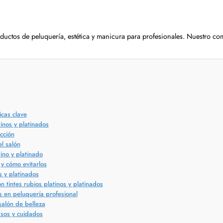
uctos de peluquería, estética y manicura para profesionales. Nuestro co
icas clave
tinos y platinados
cción
l salón
ino y platinado
 y cómo evitarlos
s y platinados
n tintes rubios platinos y platinados
os en peluquería profesional
salón de belleza
asos y cuidados