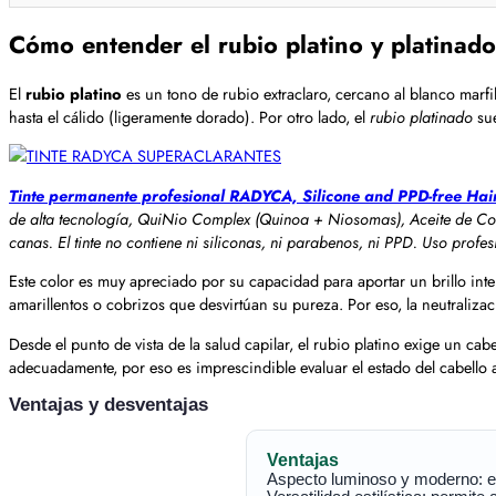
Cómo entender el rubio platino y platinado:
El
rubio platino
es un tono de rubio extraclaro, cercano al blanco marfi
hasta el cálido (ligeramente dorado). Por otro lado, el
rubio platinado
sue
Tinte permanente profesional RADYCA, Silicone and PPD-free Hai
de alta tecnología, QuiNio Complex (Quinoa + Niosomas), Aceite de Coco
canas. El tinte no contiene ni siliconas, ni parabenos, ni PPD. Uso profe
Este color es muy apreciado por su capacidad para aportar un brillo inte
amarillentos o cobrizos que desvirtúan su pureza. Por eso, la neutraliz
Desde el punto de vista de la salud capilar, el rubio platino exige un ca
adecuadamente, por eso es imprescindible evaluar el estado del cabello a
Ventajas y desventajas
Ventajas
Aspecto luminoso y moderno: el 