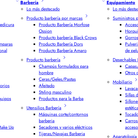
Barbería
Equipamiento
Lo más destacado
Lo más desta
Producto barbería por marcas
Suministros 
edicura
Producto Barbería Morfose
Acceso
Ossion
Horqui
Producto barbería Black Crows
Gorros
ámparas
Producto Barbería Dors
Pulver
onal
Producto Barbería Amaro
de pel
Producto barbería
Desechables 
Champús formulados para
Capas/
hombre
Otros 
Ceras/Geles/Pastas
Mobiliario
orios
Afeitado
Lavaca
Styling masculino
Sillas 
quipos
Productos para la Barba
Sillone
Utensilios Barbería
estétic
Máquinas corte/contornos
Tocado
barberia
Carros
 Make Up
Secadores y varios eléctricos
acceso
Tijeras/Navajas Barberia
Aparatología