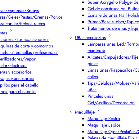
Super Acrygel o Polygel de 
Gel de construcción- Build
cas/Espumas/Sprays
Esmalte de uñas Nail Polis
ras/Geles/Pastas/Cremas/Polvos
Primer/Base rubber/Top co
bra capilar/Retoca raices
Tratamientos de uñas y líqu
ntas
Uñas accesorios
cadores/Termoactivadores
Lámparas uñas Led/ Torno
quinas de corte y contornos
manicura
anchas/Tenacillas profesionales
Alicates/Empujadores/Tijer
terilizadores/Vapor
pieles
pilar/Eléctricos
Limas uñas/Raspacallos/Co
jeras y accesorios
callos
vajas y accesorios
Tips/Celulosa/Moldes/Var
pillos para el cabello
uñas
ines para el cabello
Pinceles uñas
Gel/Acrílico/Decoración
Maquillaje
Maquillaje Rostro
Maquillaje Labios
Maquillaje Ojos/Pestañas/
Paletas de maquillaje Elixi