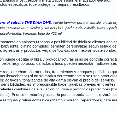
e acabados fríos, cálidos o metalizados según el matizador elegido.
ctos específicos (que protegen y mejoran resultados.
 para el cabello THE DIAMOND
.
Fluido laminar para el cabello, efecto e
a cerrando las cutículas y dejando la superficie del cabello suave y perfe
 decoloración. Formato, bote de 400 ml.
onstante en salones urbanos y posibilidad de fidelizar clientes con s
babylights, platino completo) permiten personalizar según estado del
 agresivas y productos veganos/low-tox que mejoran sostenibilidad y
n puede debilitar la fibra y provocar roturas si no se controla correc
s: pelos muy porosos, dañados o finos pueden necesitar múltiples ses
e: requiere champús morados, tratamientos y retoques periódicos qu
arillos/cobrizos) si no se matiza correctamente o se usan producto
: aditivos y tonalizantes de alta gama elevan el precio del servicio.
 sensibilidades; es imprescindible hacer pruebas previas en clientes 
xcelentes combine una evaluación rigurosa y protocolos protectores (hid
mpos). Priorice formación y asesoría personalizada: así minimizará riesg
ue retoques y rutina doméstica (champú morado, reparadores) para mant