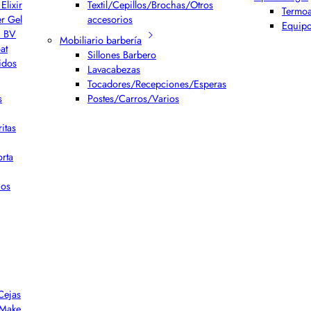
Elixir
Textil/Cepillos/Brochas/Otros
Termoa
er Gel
accesorios
Equipo
h BV
Mobiliario barbería
at
Sillones Barbero
idos
Lavacabezas
Tocadores/Recepciones/Esperas
s
Postes/Carros/Varios
itas
rta
ios
Cejas
r Make