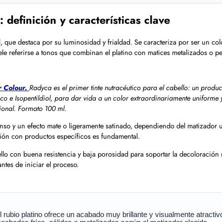
 definición y características clave
l, que destaca por su luminosidad y frialdad. Se caracteriza por ser un co
le referirse a tonos que combinan el platino con matices metalizados o p
r Colour.
Radyca es el primer tinte nutracéutico para el cabello: un produ
 e Isopentildiol, para dar vida a un color extraordinariamente uniforme y
sional. Formato 100 ml.
nso y un efecto mate o ligeramente satinado, dependiendo del matizador ut
ación con productos específicos es fundamental.
bello con buena resistencia y baja porosidad para soportar la decoloración n
ntes de iniciar el proceso.
rubio platino ofrece un acabado muy brillante y visualmente atractiv