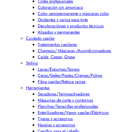
Tintes profesionales
Coloración sin amoniaco
Color semipermanente y máscaras color
Oxidantes y varios para tinte
Decoloraciónes y productos técnicos
Alisados y permanentes
Cuidado capilar
Tratamientos capilares
Champús/ Máscaras,/Acondicionadores
Caída, Caspa, Grasa
Styling
Lacas/Espumas/Sprays
Ceras/Geles/Pastas/Cremas/Polvos
Fibra capilar/Retoca raices
Herramientas
Secadores/Termoactivadores
Máquinas de corte y contornos
Planchas/Tenacillas profesionales
Esterilizadores/Vapor capilar/Eléctricos
Tijeras y accesorios
Navajas y accesorios
Cepillos para el cabello