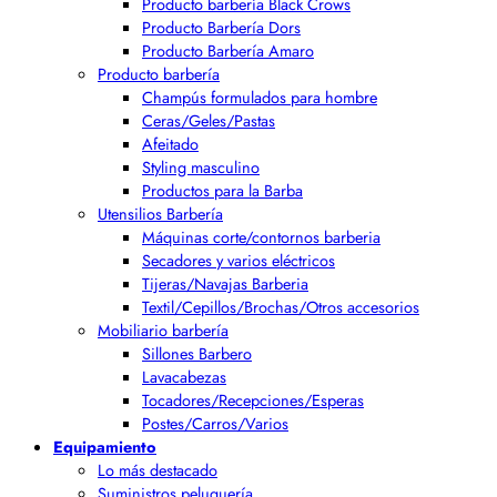
Producto barbería Black Crows
Producto Barbería Dors
Producto Barbería Amaro
Producto barbería
Champús formulados para hombre
Ceras/Geles/Pastas
Afeitado
Styling masculino
Productos para la Barba
Utensilios Barbería
Máquinas corte/contornos barberia
Secadores y varios eléctricos
Tijeras/Navajas Barberia
Textil/Cepillos/Brochas/Otros accesorios
Mobiliario barbería
Sillones Barbero
Lavacabezas
Tocadores/Recepciones/Esperas
Postes/Carros/Varios
Equipamiento
Lo más destacado
Suministros peluquería