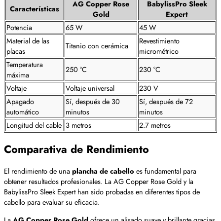
AG Copper Rose
BabylissPro Sleek
Características
Gold
Expert
Potencia
65 W
45 W
Material de las
Revestimiento
Titanio con cerámica
placas
micrométrico
Temperatura
250 °C
230 °C
máxima
Voltaje
Voltaje universal
230 V
Apagado
Sí, después de 30
Sí, después de 72
automático
minutos
minutos
Longitud del cable
3 metros
2.7 metros
Comparativa de Rendimiento
El rendimiento de una
plancha de cabello
es fundamental para
obtener resultados profesionales. La AG Copper Rose Gold y la
BabylissPro Sleek Expert han sido probadas en diferentes tipos de
cabello para evaluar su eficacia.
La
AG Copper Rose Gold
ofrece un alisado suave y brillante gracias