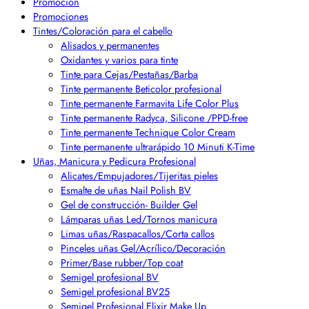
Promoción
Promociones
Tintes/Coloración para el cabello
Alisados y permanentes
Oxidantes y varios para tinte
Tinte para Cejas/Pestañas/Barba
Tinte permanente Beticolor profesional
Tinte permanente Farmavita Life Color Plus
Tinte permanente Radyca, Silicone /PPD-free
Tinte permanente Technique Color Cream
Tinte permanente ultrarápido 10 Minuti K-Time
Uñas, Manicura y Pedicura Profesional
Alicates/Empujadores/Tijeritas pieles
Esmalte de uñas Nail Polish BV
Gel de construcción- Builder Gel
Lámparas uñas Led/Tornos manicura
Limas uñas/Raspacallos/Corta callos
Pinceles uñas Gel/Acrílico/Decoración
Primer/Base rubber/Top coat
Semigel profesional BV
Semigel profesional BV25
Semigel Profesional Elixir Make Up