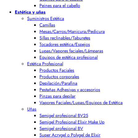
Peines para el cabello
Estética y uñas
Suministros Estética
Camillas
Mesas/Carros/Manicura/Pedicura
Sillas reclinables/Taburetes
Tocadores estética/Espejos
Lupas/Vapores faciales/Lámparas
Equipos de estética profesional
Estética Profesional
Productos Faciales
Productos corporales
Depilación/Parafina
Pestañas Adhesivas y accesorios
Pinzas para depilar
Vapores Faciales/Lupas/Equipos de Estética
Uñas
Semigel profesional BV25
Semigel Profesional Elixir Make Up
Semigel profesional BV
Super Acrygel o Polygel de Elixir