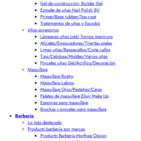
Gel de construcción- Builder Gel
Esmalte de uñas Nail Polish BV
Primer/Base rubber/Top coat
Tratamientos de uñas y líquidos
Uñas accesorios
Lámparas uñas Led/ Tornos manicura
Alicates/Empujadores/Tijeritas pieles
Limas uñas/Raspacallos/Corta callos
Tips/Celulosa/Moldes/Varios uñas
Pinceles uñas Gel/Acrílico/Decoración
Maquillaje
Maquillaje Rostro
Maquillaje Labios
Maquillaje Ojos/Pestañas/Cejas
Paletas de maquillaje Elixir Make Up
Esponjas para maquillaje
Brochas y pinceles para maquillaje
Barbería
Lo más destacado
Producto barbería por marcas
Producto Barbería Morfose Ossion