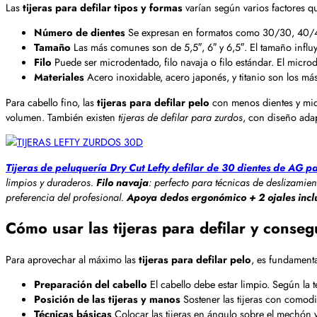
Las
tijeras para defilar tipos y formas
varían según varios factores qu
Número de dientes
Se expresan en formatos como 30/30, 40/40 
Tamaño
Las más comunes son de 5,5″, 6″ y 6,5″. El tamaño influy
Filo
Puede ser microdentado, filo navaja o filo estándar. El microd
Materiales
Acero inoxidable, acero japonés, y titanio son los más
Para cabello fino, las
tijeras para defilar pelo
con menos dientes y micr
volumen. También existen
tijeras de defilar para zurdos
, con diseño ada
Tijeras de peluquería Dry Cut Lefty defilar de 30 dientes de AG p
limpios y duraderos.
Filo navaja
: perfecto para técnicas de deslizamie
preferencia del profesional.
Apoya dedos ergonómico + 2 ojales incl
Cómo usar las tijeras para defilar y conseg
Para aprovechar al máximo las
tijeras para defilar pelo
, es fundamenta
Preparación del cabello
El cabello debe estar limpio. Según la
Posición de las tijeras y manos
Sostener las tijeras con comodi
Técnicas básicas
Colocar las tijeras en ángulo sobre el mechón y 