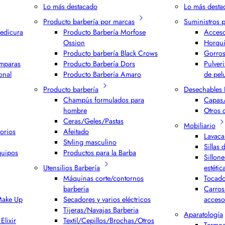
Lo más destacado
Lo más desta
Producto barbería por marcas
Suministros 
edicura
Producto Barbería Morfose
Acceso
Ossion
Horqui
Producto barbería Black Crows
Gorros
ámparas
Producto Barbería Dors
Pulver
onal
Producto Barbería Amaro
de pel
Producto barbería
Desechables 
Champús formulados para
Capas/
hombre
Otros 
Ceras/Geles/Pastas
Mobiliario
orios
Afeitado
Lavaca
Styling masculino
Sillas 
quipos
Productos para la Barba
Sillone
Utensilios Barbería
estétic
Máquinas corte/contornos
Tocado
barberia
Carros
 Make Up
Secadores y varios eléctricos
acceso
Tijeras/Navajas Barberia
Aparatología
Elixir
Textil/Cepillos/Brochas/Otros
Termoa