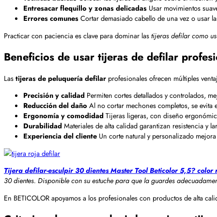
Entresacar flequillo y zonas delicadas
Usar movimientos suaves
Errores comunes
Cortar demasiado cabello de una vez o usar las
Practicar con paciencia es clave para dominar las
tijeras defilar como u
Beneficios de usar tijeras de defilar profes
Las
tijeras de peluquería defilar
profesionales ofrecen múltiples venta
Precisión y calidad
Permiten cortes detallados y controlados, me
Reducción del daño
Al no cortar mechones completos, se evita el
Ergonomía y comodidad
Tijeras ligeras, con diseño ergonómico 
Durabilidad
Materiales de alta calidad garantizan resistencia y lar
Experiencia del cliente
Un corte natural y personalizado mejora l
Tijera defilar-esculpir 30 dientes Master Tool Beticolor 5,5? color 
30 dientes. Disponible con su estuche para que la guardes adecuadame
En BETICOLOR apoyamos a los profesionales con productos de alta calida