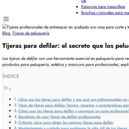
Up
Esponjas para maquillaje
Brochas y pinceles para ma
Blog
,
Tijeras de peluquería
Tijeras para defilar: el secreto que los pel
Las tijeras de defjlar son una herramienta esencial en peluquería para r
productos para peluquería, estética y manicura para profesionales, expli
ÍNDICE
¿Qué son las tijeras para defilar y por qué son indispensables en
Tipos de tijeras para defilar: formas, tamaños y características p
Cómo usar las tijeras para defilar y conseguir un corte profesional
Beneficios de usar tijeras de defilar profesionales
Criterios clave para elegir las mejores tijeras para defilar
Mantenimiento y cuidado para prolongar la vida útil de tus tijeras