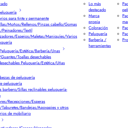
cado
Lo más
Pac
destacado
pel
peluquería
Marca
Pa
rios para tinte y permanente
propia
ma
llas/Moños/Rellenos/Pinzas cabello/Gomas
Coloración
Pac
/Peinadores/Textil
Peluquería
Pac
izadores/Espejos/Maletas/Maniquíes/Varios
Barbería /
Pr
uquería
herramientas
Peluquería/Estética/Barbería/Unas
Guantes/Toallas desechables
desechables Peluquería/Estética/Uñas
bezas de peluquería
de peluquería
s barbero/Sillas reclinables peluquería-
a
res/Recepciones/Esperas
/Taburetes/Bandejas/Apoyapies y otros
rios de mobiliario
ctivadores/Cascos/Vaporales