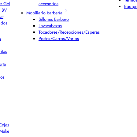
er Gel
accesorios
Equipo
h BV
Mobiliario barbería
at
Sillones Barbero
idos
Lavacabezas
Tocadores/Recepciones/Esperas
s
Postes/Carros/Varios
itas
rta
ios
Cejas
r Make