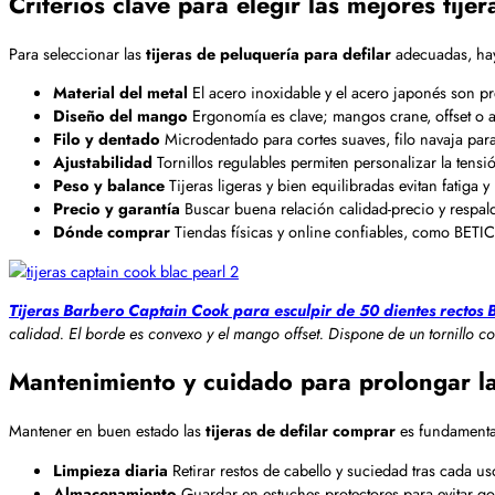
Criterios clave para elegir las mejores tijer
Para seleccionar las
tijeras de peluquería para defilar
adecuadas, hay
Material del metal
El acero inoxidable y el acero japonés son pre
Diseño del mango
Ergonomía es clave; mangos crane, offset o a
Filo y dentado
Microdentado para cortes suaves, filo navaja par
Ajustabilidad
Tornillos regulables permiten personalizar la tensión
Peso y balance
Tijeras ligeras y bien equilibradas evitan fatiga y
Precio y garantía
Buscar buena relación calidad-precio y respald
Dónde comprar
Tiendas físicas y online confiables, como BETI
Tijeras Barbero Captain Cook para esculpir de 50 dientes rectos 
calidad. El borde es convexo y el mango offset. Dispone de un tornillo 
Mantenimiento y cuidado para prolongar la v
Mantener en buen estado las
tijeras de defilar comprar
es fundamental
Limpieza diaria
Retirar restos de cabello y suciedad tras cada 
Almacenamiento
Guardar en estuches protectores para evitar g