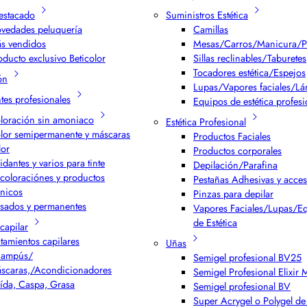
estacado
Suministros Estética
vedades peluquería
Camillas
s vendidos
Mesas/Carros/Manicura/P
oducto exclusivo Beticolor
Sillas reclinables/Taburetes
Tocadores estética/Espejos
ón
Lupas/Vapores faciales/L
ntes profesionales
Equipos de estética profesi
loración sin amoniaco
Estética Profesional
lor semipermanente y máscaras
Productos Faciales
lor
Productos corporales
idantes y varios para tinte
Depilación/Parafina
coloraciónes y productos
Pestañas Adhesivas y acces
cnicos
Pinzas para depilar
isados y permanentes
Vapores Faciales/Lupas/E
de Estética
capilar
atamientos capilares
Uñas
ampús/
Semigel profesional BV25
scaras,/Acondicionadores
Semigel Profesional Elixir
ída, Caspa, Grasa
Semigel profesional BV
Super Acrygel o Polygel de 