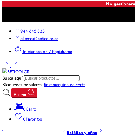
No gestionare
944 646 833
clientes@beticolor.es
Iniciar sesión / Registrarse
Busca aquí
Búsquedas populares:
tinte
maquina de corte
Buscar
0
Carro
0
Favoritos
Estética y uñas