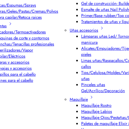
Gel de construcción- Build
cas/Espumas/Sprays
Esmalte de uñas Nail Polis
ras/Geles/Pastas/Cremas/Polvos
Primer/Base rubber/Top co
bra capilar/Retoca raices
Tratamientos de uñas y líqu
ntas
Uñas accesorios
cadores/Termoactivadores
Lámparas uñas Led/ Torno
quinas de corte y contornos
manicura
anchas/Tenacillas profesionales
Alicates/Empujadores/Tijer
terilizadores/Vapor
pieles
pilar/Eléctricos
Limas uñas/Raspacallos/Co
jeras y accesorios
callos
vajas y accesorios
Tips/Celulosa/Moldes/Var
pillos para el cabello
uñas
ines para el cabello
Pinceles uñas
Gel/Acrílico/Decoración
Maquillaje
Maquillaje Rostro
Maquillaje Labios
Maquillaje Ojos/Pestañas/
Paletas de maquillaje Elixi