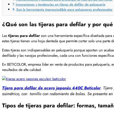
Innovaciones y tendencias en tijeras de defilar de peluquería
Son la herramienta imprescindible para peluqueros profesionales
¿Qué son las tijeras para defilar y por qu
Las
tijeras para defilar
son una herramienta específica diseñada para re
estas tijeras tienen una hoja dentada que permite cortar solo una parte del
Estas tijeras son indispensables en peluquería porque aportan un acabado
desfilado y las navajas profesionales, cada una con funciones específica
En BETICOLOR, empresa líder en venta de productos para peluquería, es
resultados de alta calidad.
Tijera para defilar de acero japonés 440C Beticolor
. Tijer
asimétrico, con tornillo con rodamiento de bolas. Se presenta en
Tipos de tijeras para defilar: formas, tama