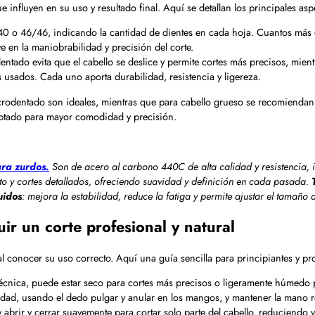
e influyen en su uso y resultado final. Aquí se detallan los principales asp
o 46/46, indicando la cantidad de dientes en cada hoja. Cuantos más die
e en la maniobrabilidad y precisión del corte.
entado evita que el cabello se deslice y permite cortes más precisos, mient
 usados. Cada uno aporta durabilidad, resistencia y ligereza.
odentado son ideales, mientras que para cabello grueso se recomiendan m
ptado para mayor comodidad y precisión.
ara zurdos.
Son de acero al carbono 440C de alta calidad y resistencia, ide
nto y cortes detallados, ofreciendo suavidad y definición en cada pasada.
uidos
: mejora la estabilidad, reduce la fatiga y permite ajustar el tamañ
uir un corte profesional y natural
l conocer su uso correcto. Aquí una guía sencilla para principiantes y pr
 técnica, puede estar seco para cortes más precisos o ligeramente húmedo 
dad, usando el dedo pulgar y anular en los mangos, y mantener la mano rel
abrir y cerrar suavemente para cortar solo parte del cabello, reduciendo v