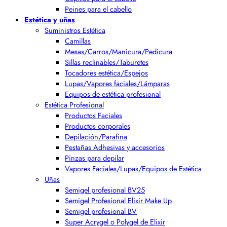
Peines para el cabello
Estética y uñas
Suministros Estética
Camillas
Mesas/Carros/Manicura/Pedicura
Sillas reclinables/Taburetes
Tocadores estética/Espejos
Lupas/Vapores faciales/Lámparas
Equipos de estética profesional
Estética Profesional
Productos Faciales
Productos corporales
Depilación/Parafina
Pestañas Adhesivas y accesorios
Pinzas para depilar
Vapores Faciales/Lupas/Equipos de Estética
Uñas
Semigel profesional BV25
Semigel Profesional Elixir Make Up
Semigel profesional BV
Super Acrygel o Polygel de Elixir