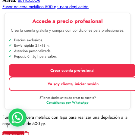
Marca:
BETICOLOR
Fusor de cera metálico 500 gr. para depilación
Accede a precio profesional
Crea tu cuenta gratuita y compra con condiciones para profesionales.
Precios exclusivos.
Envío rápido 24/48 h.
Atención personalizada.
Reposición ágil para salón.
Crear cuenta profesional
Ya soy cliente, iniciar sesión
¿Tienes dudas antes de crear tu cuenta?
Consúltanos por WhatsApp
Fundidor de cera metálico con tapa para realizar una depilación a la
cera caliente de 500 gr.
1
Ver detalles