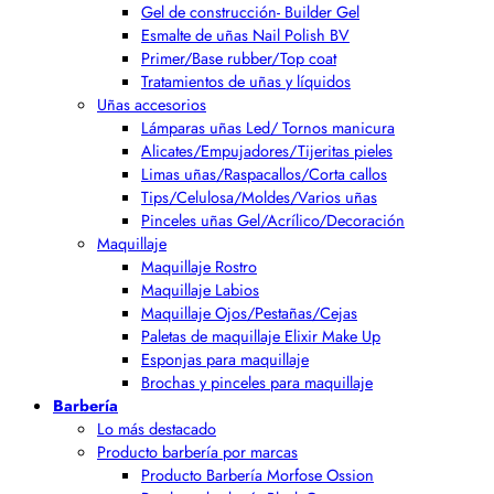
Gel de construcción- Builder Gel
Esmalte de uñas Nail Polish BV
Primer/Base rubber/Top coat
Tratamientos de uñas y líquidos
Uñas accesorios
Lámparas uñas Led/ Tornos manicura
Alicates/Empujadores/Tijeritas pieles
Limas uñas/Raspacallos/Corta callos
Tips/Celulosa/Moldes/Varios uñas
Pinceles uñas Gel/Acrílico/Decoración
Maquillaje
Maquillaje Rostro
Maquillaje Labios
Maquillaje Ojos/Pestañas/Cejas
Paletas de maquillaje Elixir Make Up
Esponjas para maquillaje
Brochas y pinceles para maquillaje
Barbería
Lo más destacado
Producto barbería por marcas
Producto Barbería Morfose Ossion