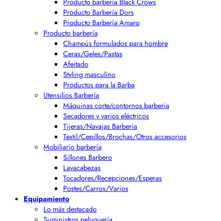
Producto barbería Black Crows
Producto Barbería Dors
Producto Barbería Amaro
Producto barbería
Champús formulados para hombre
Ceras/Geles/Pastas
Afeitado
Styling masculino
Productos para la Barba
Utensilios Barbería
Máquinas corte/contornos barberia
Secadores y varios eléctricos
Tijeras/Navajas Barberia
Textil/Cepillos/Brochas/Otros accesorios
Mobiliario barbería
Sillones Barbero
Lavacabezas
Tocadores/Recepciones/Esperas
Postes/Carros/Varios
Equipamiento
Lo más destacado
Suministros peluquería