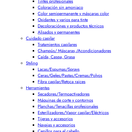
Tintes profesionales
Coloración sin amoniaco
Color semipermanente y máscaras color
Oxidantes y varios para tinte
Decoloraciónes y productos técnicos
Alisados y permanentes
Cuidado capilar
Tratamientos capilares
Champús/ Máscaras,/Acondicionadores
Caída, Caspa, Grasa
Styling
Lacas/Espumas/Sprays
Ceras/Geles/Pastas/Cremas/Polvos
Fibra capilar/Retoca raices
Herramientas
Secadores/Termoactivadores
Máquinas de corte y contornos
Planchas/Tenacillas profesionales
Esterilizadores/Vapor capilar/Eléctricos
Tijeras y accesorios
Navajas y accesorios
Cepillos para el cabello