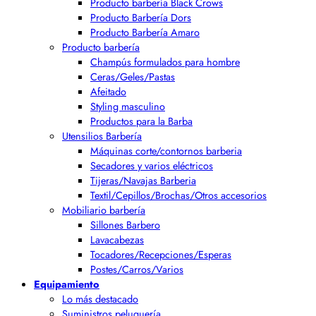
Producto barbería Black Crows
Producto Barbería Dors
Producto Barbería Amaro
Producto barbería
Champús formulados para hombre
Ceras/Geles/Pastas
Afeitado
Styling masculino
Productos para la Barba
Utensilios Barbería
Máquinas corte/contornos barberia
Secadores y varios eléctricos
Tijeras/Navajas Barberia
Textil/Cepillos/Brochas/Otros accesorios
Mobiliario barbería
Sillones Barbero
Lavacabezas
Tocadores/Recepciones/Esperas
Postes/Carros/Varios
Equipamiento
Lo más destacado
Suministros peluquería