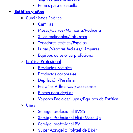
Peines para el cabello
Estética y uñas
Suministros Estética
Camillas
Mesas/Carros/Manicura/Pedicura
Sillas reclinables/Taburetes
Tocadores estética/Espejos
Lupas/Vapores faciales/Lámparas
Equipos de estética profesional
Estética Profesional
Productos Faciales
Productos corporales
Depilación/Parafina
Pestañas Adhesivas y accesorios
Pinzas para depilar
Vapores Faciales/Lupas/Equipos de Estética
Uñas
Semigel profesional BV25
Semigel Profesional Elixir Make Up
Semigel profesional BV
Super Acrygel o Polygel de Elixir