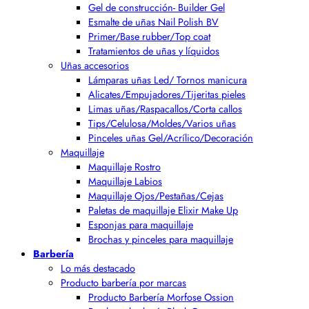
Gel de construcción- Builder Gel
Esmalte de uñas Nail Polish BV
Primer/Base rubber/Top coat
Tratamientos de uñas y líquidos
Uñas accesorios
Lámparas uñas Led/ Tornos manicura
Alicates/Empujadores/Tijeritas pieles
Limas uñas/Raspacallos/Corta callos
Tips/Celulosa/Moldes/Varios uñas
Pinceles uñas Gel/Acrílico/Decoración
Maquillaje
Maquillaje Rostro
Maquillaje Labios
Maquillaje Ojos/Pestañas/Cejas
Paletas de maquillaje Elixir Make Up
Esponjas para maquillaje
Brochas y pinceles para maquillaje
Barbería
Lo más destacado
Producto barbería por marcas
Producto Barbería Morfose Ossion