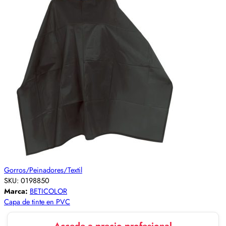
Gorros/Peinadores/Textil
SKU:
0198850
Marca:
BETICOLOR
Capa de tinte en PVC