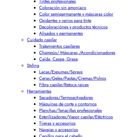
Tintes profesionales
Coloración sin amoniaco
Color semipermanente y máscaras color
Oxidantes y varios para tinte
Decoloraciónes y productos técnicos
Alisados y permanentes
Cuidado capilar
Tratamientos capilares
Champús/ Máscaras,/Acondicionadores
Caída, Caspa, Grasa
Styling
Lacas/Espumas/Sprays
Ceras/Geles/Pastas/Cremas/Polvos
Fibra capilar/Retoca raices
Herramientas
Secadores/Termoactivadores
Máquinas de corte y contornos
Planchas/Tenacillas profesionales
Esterilizadores/Vapor capilar/Eléctricos
Tijeras y accesorios
Navajas y accesorios
Cepillos para el cabello