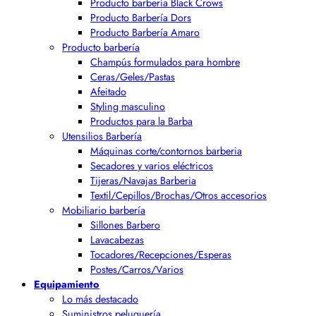
Producto barbería Black Crows
Producto Barbería Dors
Producto Barbería Amaro
Producto barbería
Champús formulados para hombre
Ceras/Geles/Pastas
Afeitado
Styling masculino
Productos para la Barba
Utensilios Barbería
Máquinas corte/contornos barberia
Secadores y varios eléctricos
Tijeras/Navajas Barberia
Textil/Cepillos/Brochas/Otros accesorios
Mobiliario barbería
Sillones Barbero
Lavacabezas
Tocadores/Recepciones/Esperas
Postes/Carros/Varios
Equipamiento
Lo más destacado
Suministros peluquería