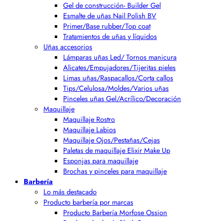
Gel de construcción- Builder Gel
Esmalte de uñas Nail Polish BV
Primer/Base rubber/Top coat
Tratamientos de uñas y líquidos
Uñas accesorios
Lámparas uñas Led/ Tornos manicura
Alicates/Empujadores/Tijeritas pieles
Limas uñas/Raspacallos/Corta callos
Tips/Celulosa/Moldes/Varios uñas
Pinceles uñas Gel/Acrílico/Decoración
Maquillaje
Maquillaje Rostro
Maquillaje Labios
Maquillaje Ojos/Pestañas/Cejas
Paletas de maquillaje Elixir Make Up
Esponjas para maquillaje
Brochas y pinceles para maquillaje
Barbería
Lo más destacado
Producto barbería por marcas
Producto Barbería Morfose Ossion