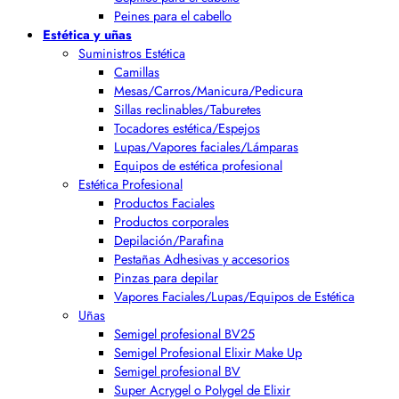
Peines para el cabello
Estética y uñas
Suministros Estética
Camillas
Mesas/Carros/Manicura/Pedicura
Sillas reclinables/Taburetes
Tocadores estética/Espejos
Lupas/Vapores faciales/Lámparas
Equipos de estética profesional
Estética Profesional
Productos Faciales
Productos corporales
Depilación/Parafina
Pestañas Adhesivas y accesorios
Pinzas para depilar
Vapores Faciales/Lupas/Equipos de Estética
Uñas
Semigel profesional BV25
Semigel Profesional Elixir Make Up
Semigel profesional BV
Super Acrygel o Polygel de Elixir