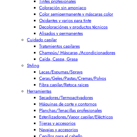
Tintes profesionales
Coloración sin amoniaco
Color semipermanente y máscaras color
Oxidantes y varios para tinte
Decoloraciónes y productos técnicos
Alisados y permanentes
Cuidado capilar
Tratamientos capilares
Champús/ Máscaras,/Acondicionadores
Caída, Caspa, Grasa
Styling
Lacas/Espumas/Sprays
Ceras/Geles/Pastas/Cremas/Polvos
Fibra capilar/Retoca raices
Herramientas
Secadores/Termoactivadores
Máquinas de corte y contornos
Planchas/Tenacillas profesionales
Esterilizadores/Vapor capilar/Eléctricos
Tijeras y accesorios
Navajas y accesorios
Cepillos para el cabello