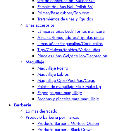
Gel de construcción- Builder Gel
Esmalte de uñas Nail Polish BV
Primer/Base rubber/Top coat
Tratamientos de uñas y líquidos
Uñas accesorios
Lámparas uñas Led/ Tornos manicura
Alicates/Empujadores/Tijeritas pieles
Limas uñas/Raspacallos/Corta callos
Tips/Celulosa/Moldes/Varios uñas
Pinceles uñas Gel/Acrílico/Decoración
Maquillaje
Maquillaje Rostro
Maquillaje Labios
Maquillaje Ojos/Pestañas/Cejas
Paletas de maquillaje Elixir Make Up
Esponjas para maquillaje
Brochas y pinceles para maquillaje
Barbería
Lo más destacado
Producto barbería por marcas
Producto Barbería Morfose Ossion
Producto barbería Black Crows