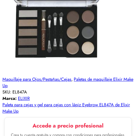
Maquillaje para Ojos/Pestañas/Cejas
,
Paletas de maquillaje Elixir Make
Up
SKU:
EL847A
Marca:
ELIXIR
Paleta para cejas y gel para cejas con lápiz Eyebrow EL847A de Elixir
Make Up
Accede a precio profesional
Crea tu cuenta gratuita y compra con condiciones para profesionales.