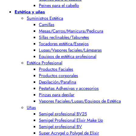
Peines para el cabello
Estética y uñas
Suministros Estética
Camillas
Mesas/Carros/Manicura/Pedicura
Sillas reclinables/Taburetes
Tocadores estética/Espejos
Lupas/Vapores faciales/Lámparas
Equipos de estética profesional
Estética Profesional
Productos Faciales
Productos corporales
Depilación/Parafina
Pestañas Adhesivas y accesorios
Pinzas para depilar
Vapores Faciales/Lupas/Equipos de Estética
Uñas
Semigel profesional BV25
Semigel Profesional Elixir Make Up
Semigel profesional BV
Super Acrygel o Polygel de Elixir