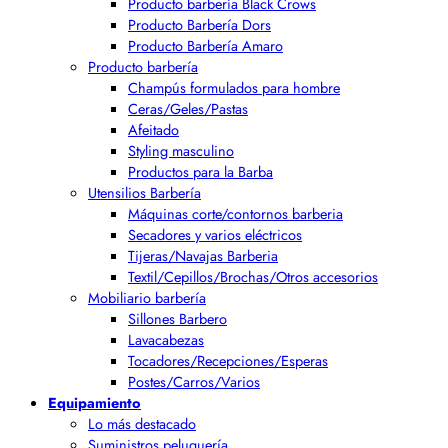
Producto barbería Black Crows
Producto Barbería Dors
Producto Barbería Amaro
Producto barbería
Champús formulados para hombre
Ceras/Geles/Pastas
Afeitado
Styling masculino
Productos para la Barba
Utensilios Barbería
Máquinas corte/contornos barberia
Secadores y varios eléctricos
Tijeras/Navajas Barberia
Textil/Cepillos/Brochas/Otros accesorios
Mobiliario barbería
Sillones Barbero
Lavacabezas
Tocadores/Recepciones/Esperas
Postes/Carros/Varios
Equipamiento
Lo más destacado
Suministros peluquería