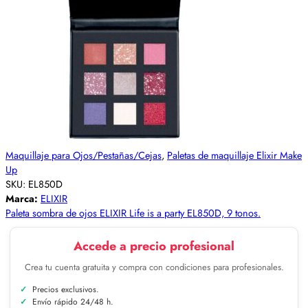
Maquillaje para Ojos/Pestañas/Cejas
,
Paletas de maquillaje Elixir Make
Up
SKU:
EL850D
Marca:
ELIXIR
Paleta sombra de ojos ELIXIR Life is a party EL850D, 9 tonos.
Accede a precio profesional
Crea tu cuenta gratuita y compra con condiciones para profesionales.
Precios exclusivos.
Envío rápido 24/48 h.