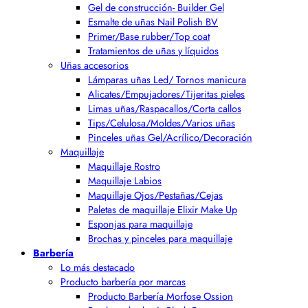
Gel de construcción- Builder Gel
Esmalte de uñas Nail Polish BV
Primer/Base rubber/Top coat
Tratamientos de uñas y líquidos
Uñas accesorios
Lámparas uñas Led/ Tornos manicura
Alicates/Empujadores/Tijeritas pieles
Limas uñas/Raspacallos/Corta callos
Tips/Celulosa/Moldes/Varios uñas
Pinceles uñas Gel/Acrílico/Decoración
Maquillaje
Maquillaje Rostro
Maquillaje Labios
Maquillaje Ojos/Pestañas/Cejas
Paletas de maquillaje Elixir Make Up
Esponjas para maquillaje
Brochas y pinceles para maquillaje
Barbería
Lo más destacado
Producto barbería por marcas
Producto Barbería Morfose Ossion