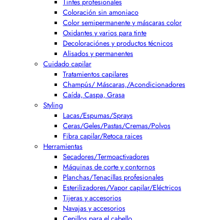
Tintes profesionales
Coloración sin amoniaco
Color semipermanente y máscaras color
Oxidantes y varios para tinte
Decoloraciónes y productos técnicos
Alisados y permanentes
Cuidado capilar
Tratamientos capilares
Champús/ Máscaras,/Acondicionadores
Caída, Caspa, Grasa
Styling
Lacas/Espumas/Sprays
Ceras/Geles/Pastas/Cremas/Polvos
Fibra capilar/Retoca raices
Herramientas
Secadores/Termoactivadores
Máquinas de corte y contornos
Planchas/Tenacillas profesionales
Esterilizadores/Vapor capilar/Eléctricos
Tijeras y accesorios
Navajas y accesorios
Cepillos para el cabello