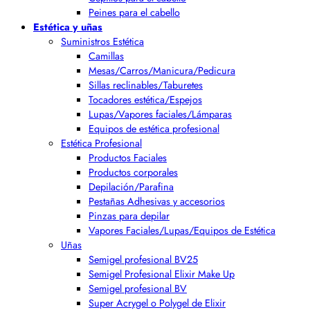
Peines para el cabello
Estética y uñas
Suministros Estética
Camillas
Mesas/Carros/Manicura/Pedicura
Sillas reclinables/Taburetes
Tocadores estética/Espejos
Lupas/Vapores faciales/Lámparas
Equipos de estética profesional
Estética Profesional
Productos Faciales
Productos corporales
Depilación/Parafina
Pestañas Adhesivas y accesorios
Pinzas para depilar
Vapores Faciales/Lupas/Equipos de Estética
Uñas
Semigel profesional BV25
Semigel Profesional Elixir Make Up
Semigel profesional BV
Super Acrygel o Polygel de Elixir