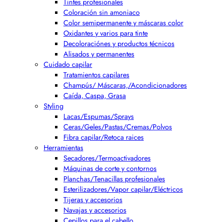
Tintes profesionales
Coloración sin amoniaco
Color semipermanente y máscaras color
Oxidantes y varios para tinte
Decoloraciónes y productos técnicos
Alisados y permanentes
Cuidado capilar
Tratamientos capilares
Champús/ Máscaras,/Acondicionadores
Caída, Caspa, Grasa
Styling
Lacas/Espumas/Sprays
Ceras/Geles/Pastas/Cremas/Polvos
Fibra capilar/Retoca raices
Herramientas
Secadores/Termoactivadores
Máquinas de corte y contornos
Planchas/Tenacillas profesionales
Esterilizadores/Vapor capilar/Eléctricos
Tijeras y accesorios
Navajas y accesorios
Cepillos para el cabello