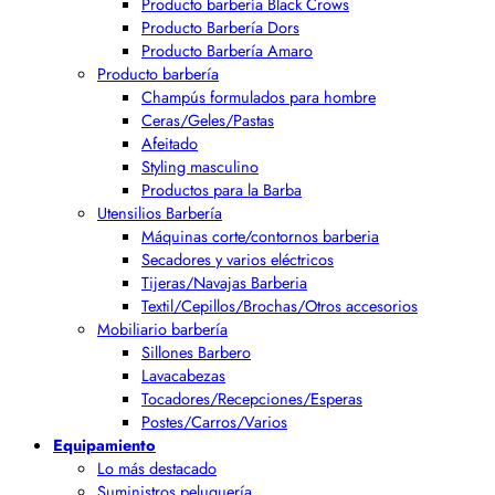
Producto barbería Black Crows
Producto Barbería Dors
Producto Barbería Amaro
Producto barbería
Champús formulados para hombre
Ceras/Geles/Pastas
Afeitado
Styling masculino
Productos para la Barba
Utensilios Barbería
Máquinas corte/contornos barberia
Secadores y varios eléctricos
Tijeras/Navajas Barberia
Textil/Cepillos/Brochas/Otros accesorios
Mobiliario barbería
Sillones Barbero
Lavacabezas
Tocadores/Recepciones/Esperas
Postes/Carros/Varios
Equipamiento
Lo más destacado
Suministros peluquería