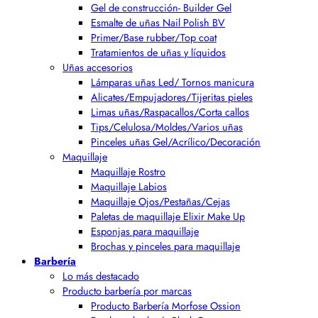
Gel de construcción- Builder Gel
Esmalte de uñas Nail Polish BV
Primer/Base rubber/Top coat
Tratamientos de uñas y líquidos
Uñas accesorios
Lámparas uñas Led/ Tornos manicura
Alicates/Empujadores/Tijeritas pieles
Limas uñas/Raspacallos/Corta callos
Tips/Celulosa/Moldes/Varios uñas
Pinceles uñas Gel/Acrílico/Decoración
Maquillaje
Maquillaje Rostro
Maquillaje Labios
Maquillaje Ojos/Pestañas/Cejas
Paletas de maquillaje Elixir Make Up
Esponjas para maquillaje
Brochas y pinceles para maquillaje
Barbería
Lo más destacado
Producto barbería por marcas
Producto Barbería Morfose Ossion