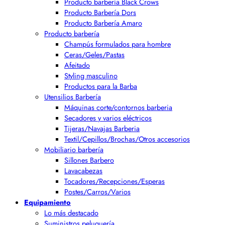
Producto barbería Black Crows
Producto Barbería Dors
Producto Barbería Amaro
Producto barbería
Champús formulados para hombre
Ceras/Geles/Pastas
Afeitado
Styling masculino
Productos para la Barba
Utensilios Barbería
Máquinas corte/contornos barberia
Secadores y varios eléctricos
Tijeras/Navajas Barberia
Textil/Cepillos/Brochas/Otros accesorios
Mobiliario barbería
Sillones Barbero
Lavacabezas
Tocadores/Recepciones/Esperas
Postes/Carros/Varios
Equipamiento
Lo más destacado
Suministros peluquería