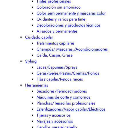
Tintes profesionales
Coloración sin amoniaco
Color semipermanente y máscaras color
Oxidantes y varios para tinte
Decoloraciónes y productos técnicos
Alisados y permanentes
Cuidado capilar
Tratamientos capilares
Champús/ Máscaras,/Acondicionadores
Caída, Caspa, Grasa
Styling
Lacas/Espumas/Sprays
Ceras/Geles/Pastas/Cremas/Polvos
Fibra capilar/Retoca raices
Herramientas
Secadores/Termoactivadores
Máquinas de corte y contornos
Planchas/Tenacillas profesionales
Esterilizadores/Vapor capilar/Eléctricos
Tijeras y accesorios
Navajas y accesorios
Cepillos para el cabello