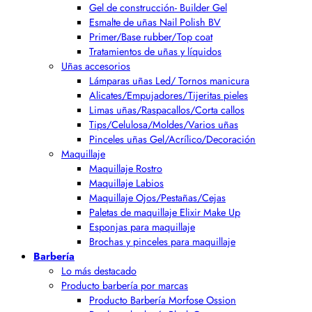
Gel de construcción- Builder Gel
Esmalte de uñas Nail Polish BV
Primer/Base rubber/Top coat
Tratamientos de uñas y líquidos
Uñas accesorios
Lámparas uñas Led/ Tornos manicura
Alicates/Empujadores/Tijeritas pieles
Limas uñas/Raspacallos/Corta callos
Tips/Celulosa/Moldes/Varios uñas
Pinceles uñas Gel/Acrílico/Decoración
Maquillaje
Maquillaje Rostro
Maquillaje Labios
Maquillaje Ojos/Pestañas/Cejas
Paletas de maquillaje Elixir Make Up
Esponjas para maquillaje
Brochas y pinceles para maquillaje
Barbería
Lo más destacado
Producto barbería por marcas
Producto Barbería Morfose Ossion