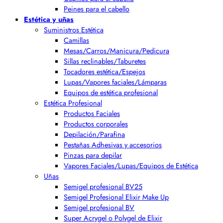
Peines para el cabello
Estética y uñas
Suministros Estética
Camillas
Mesas/Carros/Manicura/Pedicura
Sillas reclinables/Taburetes
Tocadores estética/Espejos
Lupas/Vapores faciales/Lámparas
Equipos de estética profesional
Estética Profesional
Productos Faciales
Productos corporales
Depilación/Parafina
Pestañas Adhesivas y accesorios
Pinzas para depilar
Vapores Faciales/Lupas/Equipos de Estética
Uñas
Semigel profesional BV25
Semigel Profesional Elixir Make Up
Semigel profesional BV
Super Acrygel o Polygel de Elixir