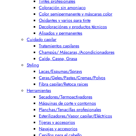
Tintes profesionales
Coloración sin amoniaco
Color semipermanente y máscaras color
Oxidantes y varios para tinte
Decoloraciónes y productos técnicos
Alisados y permanentes
Cuidado capilar
Tratamientos capilares
Champús/ Máscaras,/Acondicionadores
Caída, Caspa, Grasa
Styling
Lacas/Espumas/Sprays
Ceras/Geles/Pastas/Cremas/Polvos
Fibra capilar/Retoca raices
Herramientas
Secadores/Termoactivadores
Máquinas de corte y contornos
Planchas/Tenacillas profesionales
Esterilizadores/Vapor capilar/Eléctricos
Tijeras y accesorios
Navajas y accesorios
Cepillos para el cabello