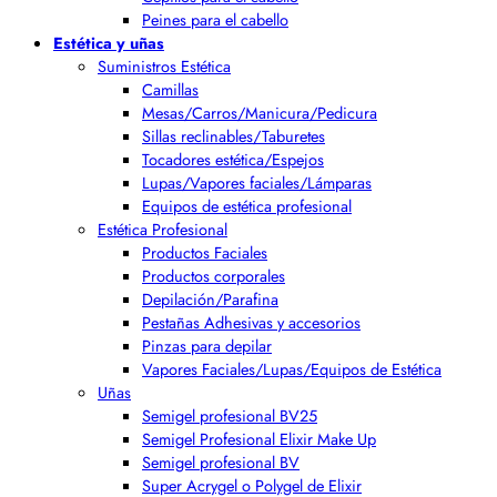
Peines para el cabello
Estética y uñas
Suministros Estética
Camillas
Mesas/Carros/Manicura/Pedicura
Sillas reclinables/Taburetes
Tocadores estética/Espejos
Lupas/Vapores faciales/Lámparas
Equipos de estética profesional
Estética Profesional
Productos Faciales
Productos corporales
Depilación/Parafina
Pestañas Adhesivas y accesorios
Pinzas para depilar
Vapores Faciales/Lupas/Equipos de Estética
Uñas
Semigel profesional BV25
Semigel Profesional Elixir Make Up
Semigel profesional BV
Super Acrygel o Polygel de Elixir