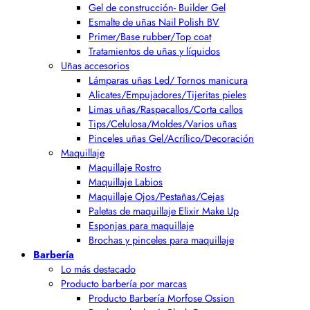
Gel de construcción- Builder Gel
Esmalte de uñas Nail Polish BV
Primer/Base rubber/Top coat
Tratamientos de uñas y líquidos
Uñas accesorios
Lámparas uñas Led/ Tornos manicura
Alicates/Empujadores/Tijeritas pieles
Limas uñas/Raspacallos/Corta callos
Tips/Celulosa/Moldes/Varios uñas
Pinceles uñas Gel/Acrílico/Decoración
Maquillaje
Maquillaje Rostro
Maquillaje Labios
Maquillaje Ojos/Pestañas/Cejas
Paletas de maquillaje Elixir Make Up
Esponjas para maquillaje
Brochas y pinceles para maquillaje
Barbería
Lo más destacado
Producto barbería por marcas
Producto Barbería Morfose Ossion