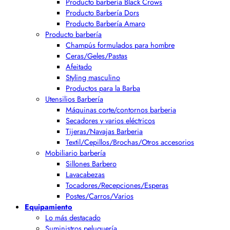
Producto barbería Black Crows
Producto Barbería Dors
Producto Barbería Amaro
Producto barbería
Champús formulados para hombre
Ceras/Geles/Pastas
Afeitado
Styling masculino
Productos para la Barba
Utensilios Barbería
Máquinas corte/contornos barberia
Secadores y varios eléctricos
Tijeras/Navajas Barberia
Textil/Cepillos/Brochas/Otros accesorios
Mobiliario barbería
Sillones Barbero
Lavacabezas
Tocadores/Recepciones/Esperas
Postes/Carros/Varios
Equipamiento
Lo más destacado
Suministros peluquería