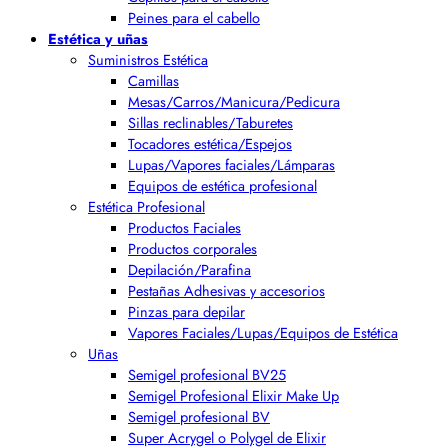
Peines para el cabello
Estética y uñas
Suministros Estética
Camillas
Mesas/Carros/Manicura/Pedicura
Sillas reclinables/Taburetes
Tocadores estética/Espejos
Lupas/Vapores faciales/Lámparas
Equipos de estética profesional
Estética Profesional
Productos Faciales
Productos corporales
Depilación/Parafina
Pestañas Adhesivas y accesorios
Pinzas para depilar
Vapores Faciales/Lupas/Equipos de Estética
Uñas
Semigel profesional BV25
Semigel Profesional Elixir Make Up
Semigel profesional BV
Super Acrygel o Polygel de Elixir