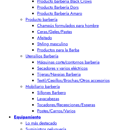
Producto barbería Black Crows
Producto Barbería Dors
Producto Barbería Amaro
Producto barbería
Champús formulados para hombre
Ceras/Geles/Pastas
Afeitado
Styling masculino
Productos para la Barba
Utensilios Barbería
Máquinas corte/contornos barberia
Secadores y varios eléctricos
Tijeras/Navajas Barberia
Textil/Cepillos/Brochas/Otros accesorios
Mobiliario barbería
Sillones Barbero
Lavacabezas
Tocadores/Recepciones/Esperas
Postes/Carros/Varios
Equipamiento
Lo más destacado
Suministros peluquería