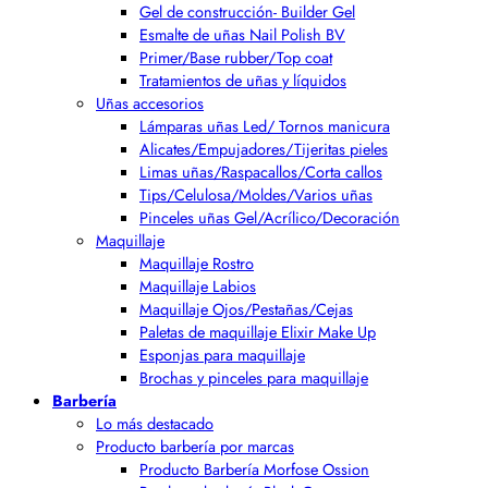
Gel de construcción- Builder Gel
Esmalte de uñas Nail Polish BV
Primer/Base rubber/Top coat
Tratamientos de uñas y líquidos
Uñas accesorios
Lámparas uñas Led/ Tornos manicura
Alicates/Empujadores/Tijeritas pieles
Limas uñas/Raspacallos/Corta callos
Tips/Celulosa/Moldes/Varios uñas
Pinceles uñas Gel/Acrílico/Decoración
Maquillaje
Maquillaje Rostro
Maquillaje Labios
Maquillaje Ojos/Pestañas/Cejas
Paletas de maquillaje Elixir Make Up
Esponjas para maquillaje
Brochas y pinceles para maquillaje
Barbería
Lo más destacado
Producto barbería por marcas
Producto Barbería Morfose Ossion