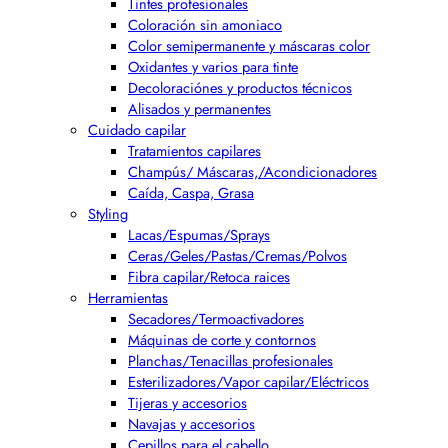
Tintes profesionales
Coloración sin amoniaco
Color semipermanente y máscaras color
Oxidantes y varios para tinte
Decoloraciónes y productos técnicos
Alisados y permanentes
Cuidado capilar
Tratamientos capilares
Champús/ Máscaras,/Acondicionadores
Caída, Caspa, Grasa
Styling
Lacas/Espumas/Sprays
Ceras/Geles/Pastas/Cremas/Polvos
Fibra capilar/Retoca raices
Herramientas
Secadores/Termoactivadores
Máquinas de corte y contornos
Planchas/Tenacillas profesionales
Esterilizadores/Vapor capilar/Eléctricos
Tijeras y accesorios
Navajas y accesorios
Cepillos para el cabello