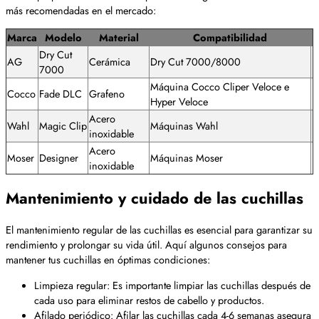
más recomendadas en el mercado:
Marca
Modelo
Material
Compatibilidad
Dry Cut
AG
Cerámica
Dry Cut 7000/8000
7000
Máquina Cocco Cliper Veloce e
Cocco
Fade DLC
Grafeno
Hyper Veloce
Acero
Wahl
Magic Clip
Máquinas Wahl
inoxidable
Acero
Moser
Designer
Máquinas Moser
inoxidable
Mantenimiento y cuidado de las cuchillas
El mantenimiento regular de las cuchillas es esencial para garantizar su
rendimiento y prolongar su vida útil. Aquí algunos consejos para
mantener tus cuchillas en óptimas condiciones:
Limpieza regular: Es importante limpiar las cuchillas después de
cada uso para eliminar restos de cabello y productos.
Afilado periódico: Afilar las cuchillas cada 4-6 semanas asegura