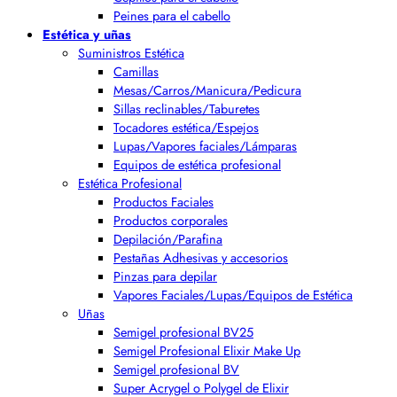
Peines para el cabello
Estética y uñas
Suministros Estética
Camillas
Mesas/Carros/Manicura/Pedicura
Sillas reclinables/Taburetes
Tocadores estética/Espejos
Lupas/Vapores faciales/Lámparas
Equipos de estética profesional
Estética Profesional
Productos Faciales
Productos corporales
Depilación/Parafina
Pestañas Adhesivas y accesorios
Pinzas para depilar
Vapores Faciales/Lupas/Equipos de Estética
Uñas
Semigel profesional BV25
Semigel Profesional Elixir Make Up
Semigel profesional BV
Super Acrygel o Polygel de Elixir