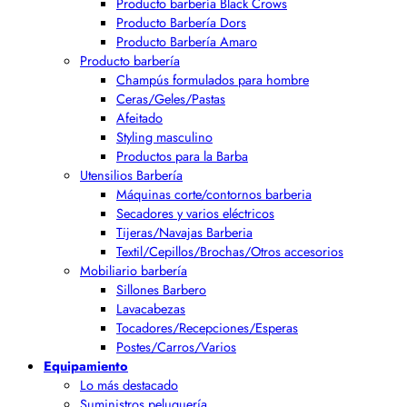
Producto barbería Black Crows
Producto Barbería Dors
Producto Barbería Amaro
Producto barbería
Champús formulados para hombre
Ceras/Geles/Pastas
Afeitado
Styling masculino
Productos para la Barba
Utensilios Barbería
Máquinas corte/contornos barberia
Secadores y varios eléctricos
Tijeras/Navajas Barberia
Textil/Cepillos/Brochas/Otros accesorios
Mobiliario barbería
Sillones Barbero
Lavacabezas
Tocadores/Recepciones/Esperas
Postes/Carros/Varios
Equipamiento
Lo más destacado
Suministros peluquería