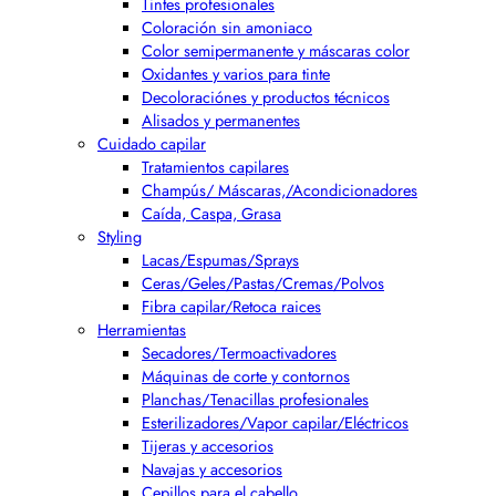
Tintes profesionales
Coloración sin amoniaco
Color semipermanente y máscaras color
Oxidantes y varios para tinte
Decoloraciónes y productos técnicos
Alisados y permanentes
Cuidado capilar
Tratamientos capilares
Champús/ Máscaras,/Acondicionadores
Caída, Caspa, Grasa
Styling
Lacas/Espumas/Sprays
Ceras/Geles/Pastas/Cremas/Polvos
Fibra capilar/Retoca raices
Herramientas
Secadores/Termoactivadores
Máquinas de corte y contornos
Planchas/Tenacillas profesionales
Esterilizadores/Vapor capilar/Eléctricos
Tijeras y accesorios
Navajas y accesorios
Cepillos para el cabello