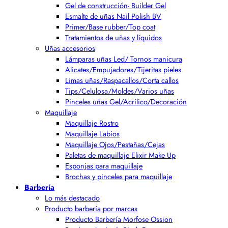
Gel de construcción- Builder Gel
Esmalte de uñas Nail Polish BV
Primer/Base rubber/Top coat
Tratamientos de uñas y líquidos
Uñas accesorios
Lámparas uñas Led/ Tornos manicura
Alicates/Empujadores/Tijeritas pieles
Limas uñas/Raspacallos/Corta callos
Tips/Celulosa/Moldes/Varios uñas
Pinceles uñas Gel/Acrílico/Decoración
Maquillaje
Maquillaje Rostro
Maquillaje Labios
Maquillaje Ojos/Pestañas/Cejas
Paletas de maquillaje Elixir Make Up
Esponjas para maquillaje
Brochas y pinceles para maquillaje
Barbería
Lo más destacado
Producto barbería por marcas
Producto Barbería Morfose Ossion