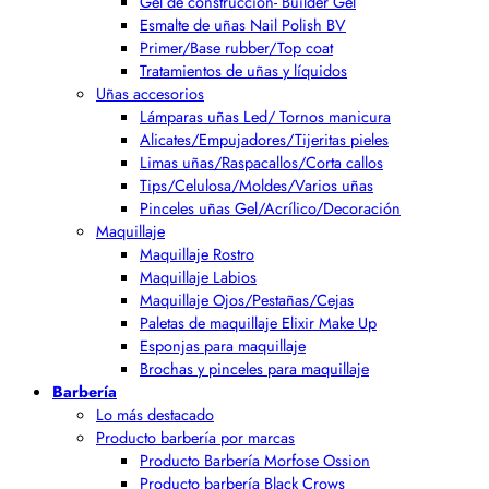
Gel de construcción- Builder Gel
Esmalte de uñas Nail Polish BV
Primer/Base rubber/Top coat
Tratamientos de uñas y líquidos
Uñas accesorios
Lámparas uñas Led/ Tornos manicura
Alicates/Empujadores/Tijeritas pieles
Limas uñas/Raspacallos/Corta callos
Tips/Celulosa/Moldes/Varios uñas
Pinceles uñas Gel/Acrílico/Decoración
Maquillaje
Maquillaje Rostro
Maquillaje Labios
Maquillaje Ojos/Pestañas/Cejas
Paletas de maquillaje Elixir Make Up
Esponjas para maquillaje
Brochas y pinceles para maquillaje
Barbería
Lo más destacado
Producto barbería por marcas
Producto Barbería Morfose Ossion
Producto barbería Black Crows