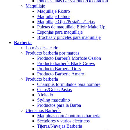
Pinceles uñas Gel/Acrílico/Decoración
Maquillaje
Maquillaje Rostro
Maquillaje Labios
Maquillaje Ojos/Pestañas/Cejas
Paletas de maquillaje Elixir Make Up
Esponjas para maquillaje
Brochas y pinceles para maquillaje
Barbería
Lo más destacado
Producto barbería por marcas
Producto Barbería Morfose Ossion
Producto barbería Black Crows
Producto Barbería Dors
Producto Barbería Amaro
Producto barbería
Champús formulados para hombre
Ceras/Geles/Pastas
Afeitado
Styling masculino
Productos para la Barba
Utensilios Barbería
Máquinas corte/contornos barberia
Secadores y varios eléctricos
Tijeras/Navajas Barberia