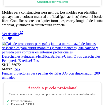
Consúltanos por WhatsApp
Moldes para construcción rosa-negros. Los moldes son plantillas
que ayudan a colocar material artificial (gel, acrílico) fuera del borde
libre. Con ellos se crea cualquier forma, espesor y longitud de la uña
artificial, y también la arquitectura correcta.
Ver detalles
Desechables Peluquería/Estética/Barbería/Uñas
,
Otros desechables
Peluquería/Estética/Uñas
SKU:
56072
Marca:
AG
Fundas protectoras para patillas de gafas AG con dispensador, 200
unidades
Accede a precio profesional
Crea tu cuenta gratuita y compra con condiciones para profesionales.
Precios exclusivos.
Envío rápido 24/48 h.