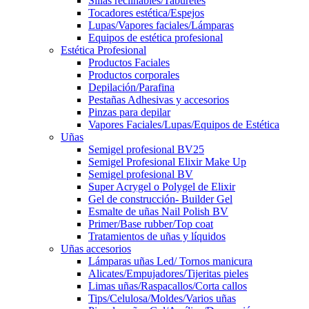
Sillas reclinables/Taburetes
Tocadores estética/Espejos
Lupas/Vapores faciales/Lámparas
Equipos de estética profesional
Estética Profesional
Productos Faciales
Productos corporales
Depilación/Parafina
Pestañas Adhesivas y accesorios
Pinzas para depilar
Vapores Faciales/Lupas/Equipos de Estética
Uñas
Semigel profesional BV25
Semigel Profesional Elixir Make Up
Semigel profesional BV
Super Acrygel o Polygel de Elixir
Gel de construcción- Builder Gel
Esmalte de uñas Nail Polish BV
Primer/Base rubber/Top coat
Tratamientos de uñas y líquidos
Uñas accesorios
Lámparas uñas Led/ Tornos manicura
Alicates/Empujadores/Tijeritas pieles
Limas uñas/Raspacallos/Corta callos
Tips/Celulosa/Moldes/Varios uñas