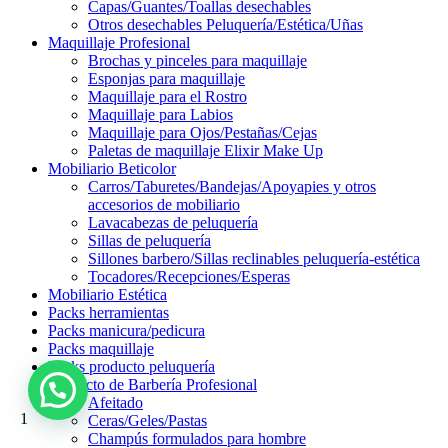
Capas/Guantes/Toallas desechables
Otros desechables Peluquería/Estética/Uñas
Maquillaje Profesional
Brochas y pinceles para maquillaje
Esponjas para maquillaje
Maquillaje para el Rostro
Maquillaje para Labios
Maquillaje para Ojos/Pestañas/Cejas
Paletas de maquillaje Elixir Make Up
Mobiliario Beticolor
Carros/Taburetes/Bandejas/Apoyapies y otros
accesorios de mobiliario
Lavacabezas de peluquería
Sillas de peluquería
Sillones barbero/Sillas reclinables peluquería-estética
Tocadores/Recepciones/Esperas
Mobiliario Estética
Packs herramientas
Packs manicura/pedicura
Packs maquillaje
Packs producto peluquería
Producto de Barbería Profesional
Afeitado
1
Ceras/Geles/Pastas
Champús formulados para hombre