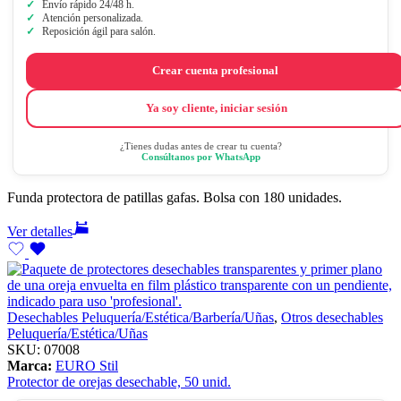
Envío rápido 24/48 h.
Atención personalizada.
Reposición ágil para salón.
Crear cuenta profesional
Ya soy cliente, iniciar sesión
¿Tienes dudas antes de crear tu cuenta?
Consúltanos por WhatsApp
Funda protectora de patillas gafas. Bolsa con 180 unidades.
Ver detalles
Desechables Peluquería/Estética/Barbería/Uñas
,
Otros desechables
Peluquería/Estética/Uñas
SKU:
07008
Marca:
EURO Stil
Protector de orejas desechable, 50 unid.