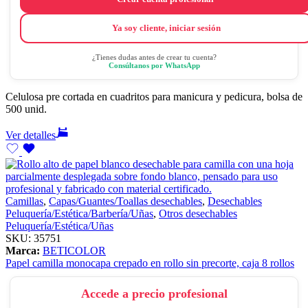
Ya soy cliente, iniciar sesión
¿Tienes dudas antes de crear tu cuenta?
Consúltanos por WhatsApp
Celulosa pre cortada en cuadritos para manicura y pedicura, bolsa de
500 unid.
Ver detalles
Camillas
,
Capas/Guantes/Toallas desechables
,
Desechables
Peluquería/Estética/Barbería/Uñas
,
Otros desechables
Peluquería/Estética/Uñas
SKU:
35751
Marca:
BETICOLOR
Papel camilla monocapa crepado en rollo sin precorte, caja 8 rollos
Accede a precio profesional