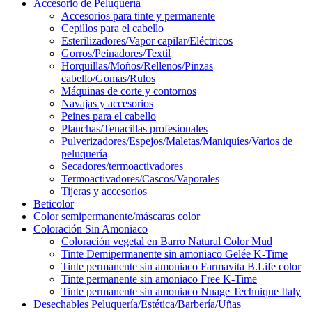
Accesorio de Peluquería
Accesorios para tinte y permanente
Cepillos para el cabello
Esterilizadores/Vapor capilar/Eléctricos
Gorros/Peinadores/Textil
Horquillas/Moños/Rellenos/Pinzas
cabello/Gomas/Rulos
Máquinas de corte y contornos
Navajas y accesorios
Peines para el cabello
Planchas/Tenacillas profesionales
Pulverizadores/Espejos/Maletas/Maniquíes/Varios de
peluquería
Secadores/termoactivadores
Termoactivadores/Cascos/Vaporales
Tijeras y accesorios
Beticolor
Color semipermanente/máscaras color
Coloración Sin Amoniaco
Coloración vegetal en Barro Natural Color Mud
Tinte Demipermanente sin amoniaco Gelée K-Time
Tinte permanente sin amoniaco Farmavita B.Life color
Tinte permanente sin amoniaco Free K-Time
Tinte permanente sin amoniaco Nuage Technique Italy
Desechables Peluquería/Estética/Barbería/Uñas