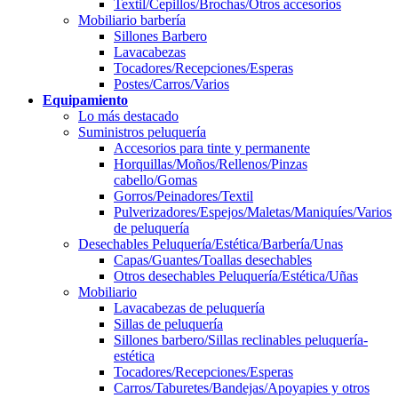
Textil/Cepillos/Brochas/Otros accesorios
Mobiliario barbería
Sillones Barbero
Lavacabezas
Tocadores/Recepciones/Esperas
Postes/Carros/Varios
Equipamiento
Lo más destacado
Suministros peluquería
Accesorios para tinte y permanente
Horquillas/Moños/Rellenos/Pinzas
cabello/Gomas
Gorros/Peinadores/Textil
Pulverizadores/Espejos/Maletas/Maniquíes/Varios
de peluquería
Desechables Peluquería/Estética/Barbería/Unas
Capas/Guantes/Toallas desechables
Otros desechables Peluquería/Estética/Uñas
Mobiliario
Lavacabezas de peluquería
Sillas de peluquería
Sillones barbero/Sillas reclinables peluquería-
estética
Tocadores/Recepciones/Esperas
Carros/Taburetes/Bandejas/Apoyapies y otros