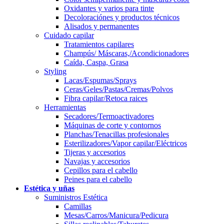
Oxidantes y varios para tinte
Decoloraciónes y productos técnicos
Alisados y permanentes
Cuidado capilar
Tratamientos capilares
Champús/ Máscaras,/Acondicionadores
Caída, Caspa, Grasa
Styling
Lacas/Espumas/Sprays
Ceras/Geles/Pastas/Cremas/Polvos
Fibra capilar/Retoca raices
Herramientas
Secadores/Termoactivadores
Máquinas de corte y contornos
Planchas/Tenacillas profesionales
Esterilizadores/Vapor capilar/Eléctricos
Tijeras y accesorios
Navajas y accesorios
Cepillos para el cabello
Peines para el cabello
Estética y uñas
Suministros Estética
Camillas
Mesas/Carros/Manicura/Pedicura