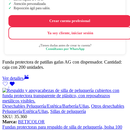
Atención personalizada.
Reposición ágil para salón.
Crear cuenta profesional
Ya soy cliente, iniciar sesión
¿Tienes dudas antes de crear tu cuenta?
Consúltanos por WhatsApp
Funda protectora de patillas gafas AG con dispensador. Cantidad:
caja con 200 unidades.
Ver detalles
Desechables Peluquería/Estética/Barbería/Uñas
,
Otros desechables
Peluquería/Estética/Uñas
,
Sillas de peluquería
SKU:
35.360
Marca:
BETICOLOR
Fundas protectoras para respaldo de silla de peluquería, bolsa 100