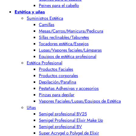
Peines para el cabello
Estética y uñas
Suministros Estética
Camillas
Mesas/Carros/Manicura/Pedicura
Sillas reclinables/Taburetes
Tocadores estética/Espejos
Lupas/Vapores faciales/Lámparas
Equipos de estética profesional
Estética Profesional
Productos Faciales
Productos corporales
Depilación/Parafina
Pestañas Adhesivas y accesorios
Pinzas para depilar
Vapores Faciales/Lupas/Equipos de Estética
Uñas
Semigel profesional BV25
Semigel Profesional Elixir Make Up
Semigel profesional BV
Super Acrygel o Polygel de Elixir