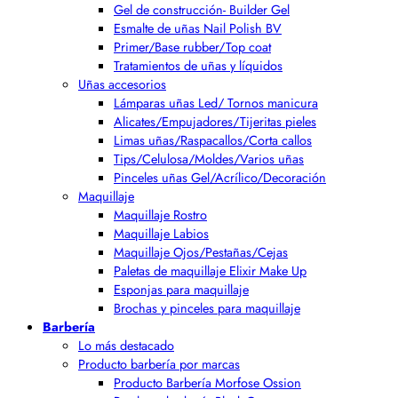
Gel de construcción- Builder Gel
Esmalte de uñas Nail Polish BV
Primer/Base rubber/Top coat
Tratamientos de uñas y líquidos
Uñas accesorios
Lámparas uñas Led/ Tornos manicura
Alicates/Empujadores/Tijeritas pieles
Limas uñas/Raspacallos/Corta callos
Tips/Celulosa/Moldes/Varios uñas
Pinceles uñas Gel/Acrílico/Decoración
Maquillaje
Maquillaje Rostro
Maquillaje Labios
Maquillaje Ojos/Pestañas/Cejas
Paletas de maquillaje Elixir Make Up
Esponjas para maquillaje
Brochas y pinceles para maquillaje
Barbería
Lo más destacado
Producto barbería por marcas
Producto Barbería Morfose Ossion