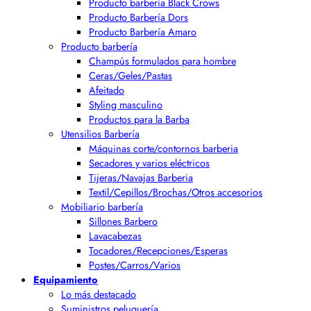
Producto barbería Black Crows
Producto Barbería Dors
Producto Barbería Amaro
Producto barbería
Champús formulados para hombre
Ceras/Geles/Pastas
Afeitado
Styling masculino
Productos para la Barba
Utensilios Barbería
Máquinas corte/contornos barberia
Secadores y varios eléctricos
Tijeras/Navajas Barberia
Textil/Cepillos/Brochas/Otros accesorios
Mobiliario barbería
Sillones Barbero
Lavacabezas
Tocadores/Recepciones/Esperas
Postes/Carros/Varios
Equipamiento
Lo más destacado
Suministros peluquería