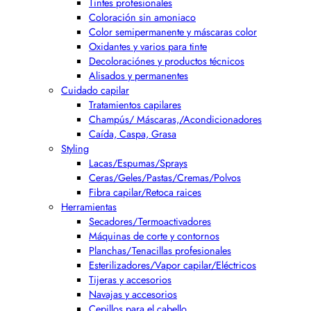
Tintes profesionales
Coloración sin amoniaco
Color semipermanente y máscaras color
Oxidantes y varios para tinte
Decoloraciónes y productos técnicos
Alisados y permanentes
Cuidado capilar
Tratamientos capilares
Champús/ Máscaras,/Acondicionadores
Caída, Caspa, Grasa
Styling
Lacas/Espumas/Sprays
Ceras/Geles/Pastas/Cremas/Polvos
Fibra capilar/Retoca raices
Herramientas
Secadores/Termoactivadores
Máquinas de corte y contornos
Planchas/Tenacillas profesionales
Esterilizadores/Vapor capilar/Eléctricos
Tijeras y accesorios
Navajas y accesorios
Cepillos para el cabello