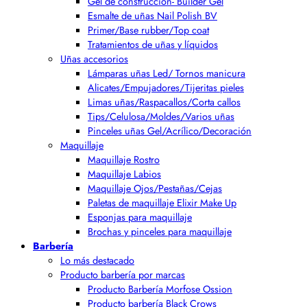
Gel de construcción- Builder Gel
Esmalte de uñas Nail Polish BV
Primer/Base rubber/Top coat
Tratamientos de uñas y líquidos
Uñas accesorios
Lámparas uñas Led/ Tornos manicura
Alicates/Empujadores/Tijeritas pieles
Limas uñas/Raspacallos/Corta callos
Tips/Celulosa/Moldes/Varios uñas
Pinceles uñas Gel/Acrílico/Decoración
Maquillaje
Maquillaje Rostro
Maquillaje Labios
Maquillaje Ojos/Pestañas/Cejas
Paletas de maquillaje Elixir Make Up
Esponjas para maquillaje
Brochas y pinceles para maquillaje
Barbería
Lo más destacado
Producto barbería por marcas
Producto Barbería Morfose Ossion
Producto barbería Black Crows