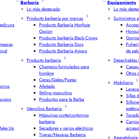
Barbería
Equipamiento
Lo más destacado
Lo más desta
Producto barbería por marcas
Suministros 
edicura
Producto Barbería Morfose
Acceso
Ossion
Horqui
Producto barbería Black Crows
Gorros
ámparas
Producto Barbería Dors
Pulver
onal
Producto Barbería Amaro
de pel
Producto barbería
Desechables 
Champús formulados para
Capas/
hombre
Otros 
Ceras/Geles/Pastas
Mobiliario
orios
Afeitado
Lavaca
Styling masculino
Sillas 
quipos
Productos para la Barba
Sillone
Utensilios Barbería
estétic
Máquinas corte/contornos
Tocado
barberia
Carros
 Make Up
Secadores y varios eléctricos
acceso
Tijeras/Navajas Barberia
Aparatología