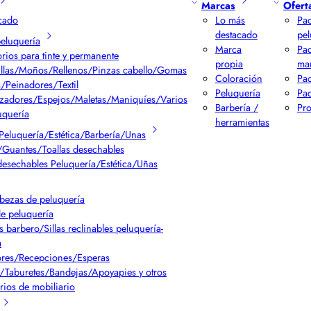
Marcas
Ofert
cado
Lo más
Pac
destacado
pel
peluquería
Marca
Pa
rios para tinte y permanente
propia
ma
llas/Moños/Rellenos/Pinzas cabello/Gomas
Coloración
Pac
/Peinadores/Textil
Peluquería
Pac
izadores/Espejos/Maletas/Maniquíes/Varios
Barbería /
Pr
uquería
herramientas
Peluquería/Estética/Barbería/Unas
Guantes/Toallas desechables
desechables Peluquería/Estética/Uñas
bezas de peluquería
de peluquería
s barbero/Sillas reclinables peluquería-
a
res/Recepciones/Esperas
/Taburetes/Bandejas/Apoyapies y otros
rios de mobiliario