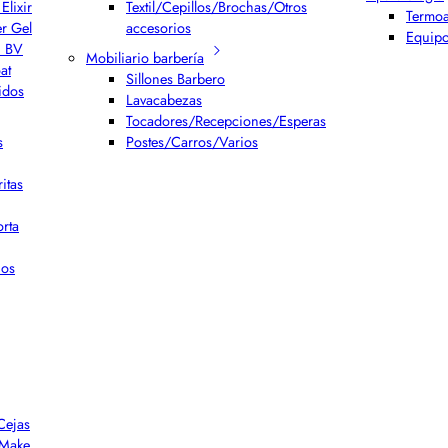
Elixir
Textil/Cepillos/Brochas/Otros
Termoa
er Gel
accesorios
Equipo
h BV
Mobiliario barbería
at
Sillones Barbero
idos
Lavacabezas
Tocadores/Recepciones/Esperas
s
Postes/Carros/Varios
itas
rta
ios
Cejas
r Make