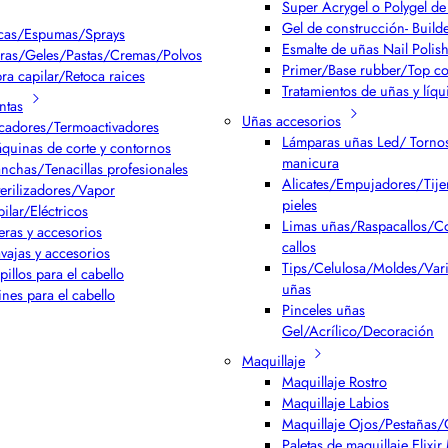
Super Acrygel o Polygel de 
Gel de construcción- Build
cas/Espumas/Sprays
Esmalte de uñas Nail Polis
ras/Geles/Pastas/Cremas/Polvos
Primer/Base rubber/Top co
bra capilar/Retoca raices
Tratamientos de uñas y líqu
ntas
Uñas accesorios
cadores/Termoactivadores
Lámparas uñas Led/ Torno
quinas de corte y contornos
manicura
anchas/Tenacillas profesionales
Alicates/Empujadores/Tijer
terilizadores/Vapor
pieles
pilar/Eléctricos
Limas uñas/Raspacallos/Co
jeras y accesorios
callos
vajas y accesorios
Tips/Celulosa/Moldes/Var
pillos para el cabello
uñas
ines para el cabello
Pinceles uñas
Gel/Acrílico/Decoración
Maquillaje
Maquillaje Rostro
Maquillaje Labios
Maquillaje Ojos/Pestañas/
Paletas de maquillaje Elixi