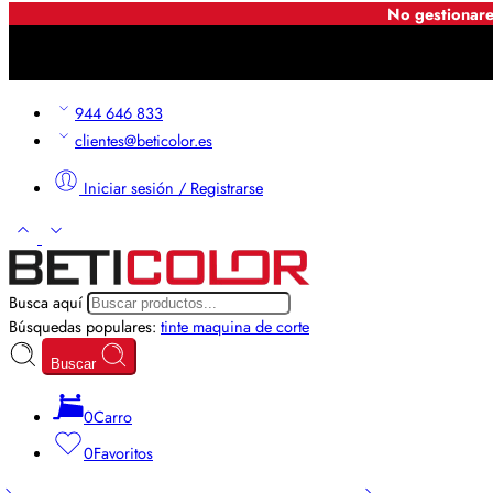
No gestionare
944 646 833
clientes@beticolor.es
Iniciar sesión / Registrarse
Busca aquí
Búsquedas populares:
tinte
maquina de corte
Buscar
0
Carro
0
Favoritos