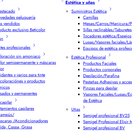
Estética y uñas
estacado
Suministros Estética
vedades peluquería
Camillas
s vendidos
Mesas/Carros/Manicura/P
oducto exclusivo Beticolor
Sillas reclinables/Taburetes
Tocadores estética/Espejos
ón
Lupas/Vapores faciales/L
ntes profesionales
Equipos de estética profesi
loración sin amoniaco
Estética Profesional
lor semipermanente y máscaras
Productos Faciales
lor
Productos corporales
idantes y varios para tinte
Depilación/Parafina
coloraciónes y productos
Pestañas Adhesivas y acces
cnicos
Pinzas para depilar
isados y permanentes
Vapores Faciales/Lupas/E
de Estética
capilar
atamientos capilares
Uñas
ampús/
Semigel profesional BV25
scaras,/Acondicionadores
Semigel Profesional Elixir
ída, Caspa, Grasa
Semigel profesional BV