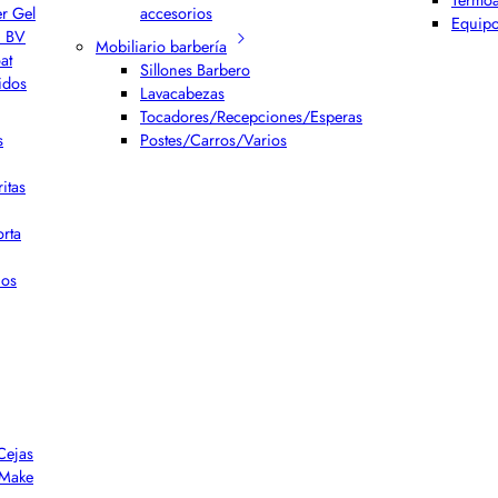
er Gel
accesorios
Equipo
h BV
Mobiliario barbería
at
Sillones Barbero
idos
Lavacabezas
Tocadores/Recepciones/Esperas
s
Postes/Carros/Varios
itas
rta
ios
Cejas
r Make