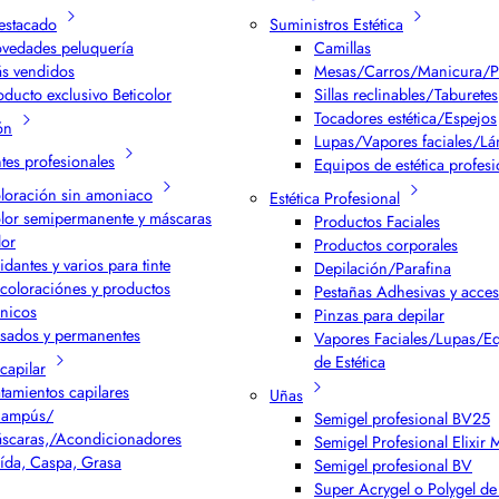
estacado
Suministros Estética
vedades peluquería
Camillas
s vendidos
Mesas/Carros/Manicura/P
oducto exclusivo Beticolor
Sillas reclinables/Taburetes
Tocadores estética/Espejos
ón
Lupas/Vapores faciales/L
ntes profesionales
Equipos de estética profesi
loración sin amoniaco
Estética Profesional
lor semipermanente y máscaras
Productos Faciales
lor
Productos corporales
idantes y varios para tinte
Depilación/Parafina
coloraciónes y productos
Pestañas Adhesivas y acces
cnicos
Pinzas para depilar
isados y permanentes
Vapores Faciales/Lupas/E
de Estética
capilar
atamientos capilares
Uñas
ampús/
Semigel profesional BV25
scaras,/Acondicionadores
Semigel Profesional Elixir
ída, Caspa, Grasa
Semigel profesional BV
Super Acrygel o Polygel de 