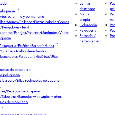
cado
Lo más
Pac
destacado
pel
peluquería
Marca
Pa
rios para tinte y permanente
propia
ma
llas/Moños/Rellenos/Pinzas cabello/Gomas
Coloración
Pac
/Peinadores/Textil
Peluquería
Pac
izadores/Espejos/Maletas/Maniquíes/Varios
Barbería /
Pr
uquería
herramientas
Peluquería/Estética/Barbería/Unas
Guantes/Toallas desechables
desechables Peluquería/Estética/Uñas
bezas de peluquería
de peluquería
s barbero/Sillas reclinables peluquería-
a
res/Recepciones/Esperas
/Taburetes/Bandejas/Apoyapies y otros
rios de mobiliario
ctivadores/Cascos/Vaporales