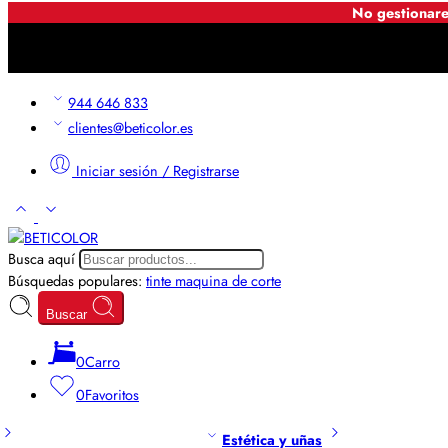
No gestionare
944 646 833
clientes@beticolor.es
Iniciar sesión / Registrarse
Busca aquí
Búsquedas populares:
tinte
maquina de corte
Buscar
0
Carro
0
Favoritos
Estética y uñas