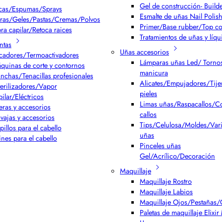
Gel de construcción- Build
cas/Espumas/Sprays
Esmalte de uñas Nail Polis
ras/Geles/Pastas/Cremas/Polvos
Primer/Base rubber/Top co
bra capilar/Retoca raices
Tratamientos de uñas y líqu
ntas
Uñas accesorios
cadores/Termoactivadores
Lámparas uñas Led/ Torno
quinas de corte y contornos
manicura
anchas/Tenacillas profesionales
Alicates/Empujadores/Tijer
terilizadores/Vapor
pieles
pilar/Eléctricos
Limas uñas/Raspacallos/Co
jeras y accesorios
callos
vajas y accesorios
Tips/Celulosa/Moldes/Var
pillos para el cabello
uñas
ines para el cabello
Pinceles uñas
Gel/Acrílico/Decoración
Maquillaje
Maquillaje Rostro
Maquillaje Labios
Maquillaje Ojos/Pestañas/
Paletas de maquillaje Elixi