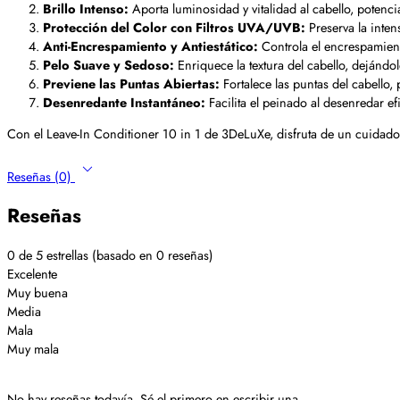
Brillo Intenso:
Aporta luminosidad y vitalidad al cabello, potenci
Protección del Color con Filtros UVA/UVB:
Preserva la inten
Anti-Encrespamiento y Antiestático:
Controla el encrespamiento
Pelo Suave y Sedoso:
Enriquece la textura del cabello, dejándol
Previene las Puntas Abiertas:
Fortalece las puntas del cabello, 
Desenredante Instantáneo:
Facilita el peinado al desenredar ef
Con el Leave-In Conditioner 10 in 1 de 3DeLuXe, disfruta de un cuidado c
Reseñas (0)
Reseñas
0 de 5 estrellas (basado en 0 reseñas)
Excelente
Muy buena
Media
Mala
Muy mala
No hay reseñas todavía. Sé el primero en escribir una.