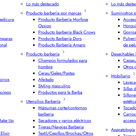
Lo más destacado
Lo más desta
Producto barbería por marcas
Suministros 
edicura
Producto Barbería Morfose
Acceso
Ossion
Horqui
Producto barbería Black Crows
Gorros
ámparas
Producto Barbería Dors
Pulver
onal
Producto Barbería Amaro
de pel
Producto barbería
Desechables 
Champús formulados para
Capas/
hombre
Otros 
Ceras/Geles/Pastas
Mobiliario
orios
Afeitado
Lavaca
Styling masculino
Sillas 
quipos
Productos para la Barba
Sillone
Utensilios Barbería
estétic
Máquinas corte/contornos
Tocado
barberia
Carros
 Make Up
Secadores y varios eléctricos
acceso
Tijeras/Navajas Barberia
Aparatología
Elixir
Textil/Cepillos/Brochas/Otros
Termoa