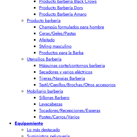
Producto barbería Black Crows
Producto Barbería Dors
Producto Barbería Amaro
Producto barbería
Champús formulados para hombre
Ceras/Geles/Pastas
Afeitado
Styling masculino
Productos para la Barba
Utensilios Barbería
Máquinas corte/contornos barberia
Secadores y varios eléctricos
Tijeras/Navajas Barberia
Textil/Cepillos/Brochas/Otros accesorios
Mobiliario barbería
Sillones Barbero
Lavacabezas
Tocadores/Recepciones/Esperas
Postes/Carros/Varios
Equipamiento
Lo más destacado
Suministros peluquería