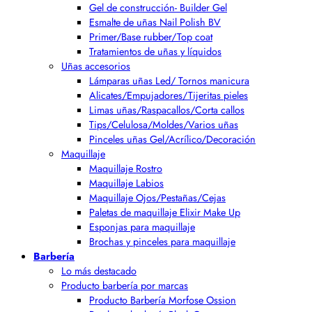
Gel de construcción- Builder Gel
Esmalte de uñas Nail Polish BV
Primer/Base rubber/Top coat
Tratamientos de uñas y líquidos
Uñas accesorios
Lámparas uñas Led/ Tornos manicura
Alicates/Empujadores/Tijeritas pieles
Limas uñas/Raspacallos/Corta callos
Tips/Celulosa/Moldes/Varios uñas
Pinceles uñas Gel/Acrílico/Decoración
Maquillaje
Maquillaje Rostro
Maquillaje Labios
Maquillaje Ojos/Pestañas/Cejas
Paletas de maquillaje Elixir Make Up
Esponjas para maquillaje
Brochas y pinceles para maquillaje
Barbería
Lo más destacado
Producto barbería por marcas
Producto Barbería Morfose Ossion