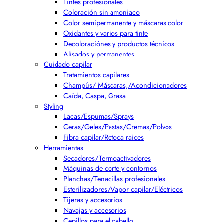
Tintes profesionales
Coloración sin amoniaco
Color semipermanente y máscaras color
Oxidantes y varios para tinte
Decoloraciónes y productos técnicos
Alisados y permanentes
Cuidado capilar
Tratamientos capilares
Champús/ Máscaras,/Acondicionadores
Caída, Caspa, Grasa
Styling
Lacas/Espumas/Sprays
Ceras/Geles/Pastas/Cremas/Polvos
Fibra capilar/Retoca raices
Herramientas
Secadores/Termoactivadores
Máquinas de corte y contornos
Planchas/Tenacillas profesionales
Esterilizadores/Vapor capilar/Eléctricos
Tijeras y accesorios
Navajas y accesorios
Cepillos para el cabello