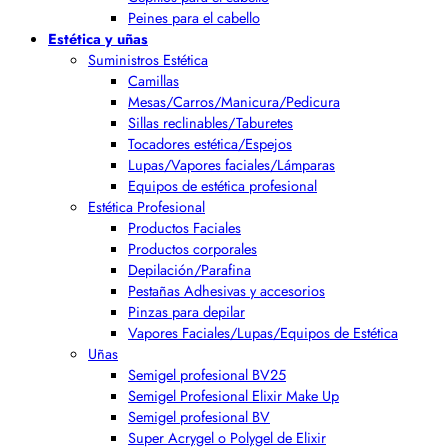
Peines para el cabello
Estética y uñas
Suministros Estética
Camillas
Mesas/Carros/Manicura/Pedicura
Sillas reclinables/Taburetes
Tocadores estética/Espejos
Lupas/Vapores faciales/Lámparas
Equipos de estética profesional
Estética Profesional
Productos Faciales
Productos corporales
Depilación/Parafina
Pestañas Adhesivas y accesorios
Pinzas para depilar
Vapores Faciales/Lupas/Equipos de Estética
Uñas
Semigel profesional BV25
Semigel Profesional Elixir Make Up
Semigel profesional BV
Super Acrygel o Polygel de Elixir