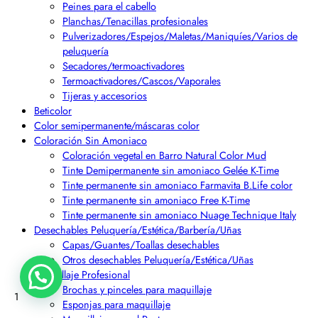
Peines para el cabello
Planchas/Tenacillas profesionales
Pulverizadores/Espejos/Maletas/Maniquíes/Varios de
peluquería
Secadores/termoactivadores
Termoactivadores/Cascos/Vaporales
Tijeras y accesorios
Beticolor
Color semipermanente/máscaras color
Coloración Sin Amoniaco
Coloración vegetal en Barro Natural Color Mud
Tinte Demipermanente sin amoniaco Gelée K-Time
Tinte permanente sin amoniaco Farmavita B.Life color
Tinte permanente sin amoniaco Free K-Time
Tinte permanente sin amoniaco Nuage Technique Italy
Desechables Peluquería/Estética/Barbería/Uñas
Capas/Guantes/Toallas desechables
Otros desechables Peluquería/Estética/Uñas
Maquillaje Profesional
Brochas y pinceles para maquillaje
1
Esponjas para maquillaje