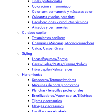
Tintes profesionales
Coloración sin amoniaco
Color semipermanente y máscaras color
Oxidantes y varios para tinte
Decoloraciónes y productos técnicos
Alisados y permanentes
Cuidado capilar
Tratamientos capilares
Champús/ Máscaras,/Acondicionadores
Caída, Caspa, Grasa
Styling
Lacas/Espumas/Sprays
Ceras/Geles/Pastas/Cremas/Polvos
Fibra capilar/Retoca raices
Herramientas
Secadores/Termoactivadores
Máquinas de corte y contornos
Planchas/Tenacillas profesionales
Esterilizadores/Vapor capilar/Eléctricos
Tijeras y accesorios
Navajas y accesorios
Cepillos para el cabello