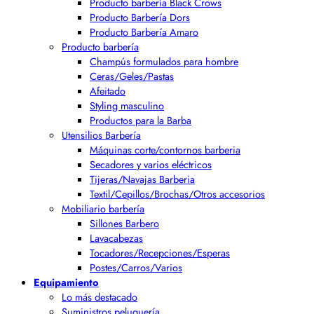
Producto barbería Black Crows
Producto Barbería Dors
Producto Barbería Amaro
Producto barbería
Champús formulados para hombre
Ceras/Geles/Pastas
Afeitado
Styling masculino
Productos para la Barba
Utensilios Barbería
Máquinas corte/contornos barberia
Secadores y varios eléctricos
Tijeras/Navajas Barberia
Textil/Cepillos/Brochas/Otros accesorios
Mobiliario barbería
Sillones Barbero
Lavacabezas
Tocadores/Recepciones/Esperas
Postes/Carros/Varios
Equipamiento
Lo más destacado
Suministros peluquería