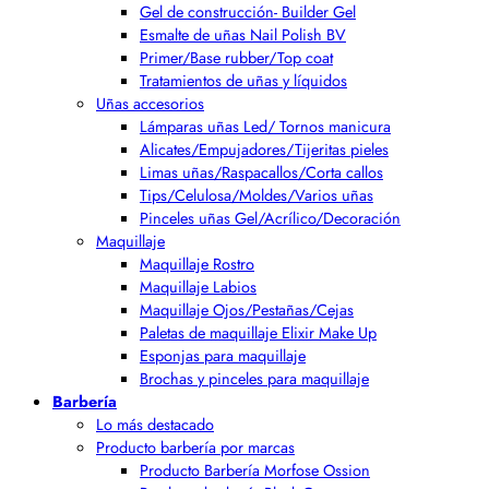
Gel de construcción- Builder Gel
Esmalte de uñas Nail Polish BV
Primer/Base rubber/Top coat
Tratamientos de uñas y líquidos
Uñas accesorios
Lámparas uñas Led/ Tornos manicura
Alicates/Empujadores/Tijeritas pieles
Limas uñas/Raspacallos/Corta callos
Tips/Celulosa/Moldes/Varios uñas
Pinceles uñas Gel/Acrílico/Decoración
Maquillaje
Maquillaje Rostro
Maquillaje Labios
Maquillaje Ojos/Pestañas/Cejas
Paletas de maquillaje Elixir Make Up
Esponjas para maquillaje
Brochas y pinceles para maquillaje
Barbería
Lo más destacado
Producto barbería por marcas
Producto Barbería Morfose Ossion