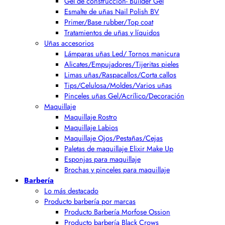
Gel de construcción- Builder Gel
Esmalte de uñas Nail Polish BV
Primer/Base rubber/Top coat
Tratamientos de uñas y líquidos
Uñas accesorios
Lámparas uñas Led/ Tornos manicura
Alicates/Empujadores/Tijeritas pieles
Limas uñas/Raspacallos/Corta callos
Tips/Celulosa/Moldes/Varios uñas
Pinceles uñas Gel/Acrílico/Decoración
Maquillaje
Maquillaje Rostro
Maquillaje Labios
Maquillaje Ojos/Pestañas/Cejas
Paletas de maquillaje Elixir Make Up
Esponjas para maquillaje
Brochas y pinceles para maquillaje
Barbería
Lo más destacado
Producto barbería por marcas
Producto Barbería Morfose Ossion
Producto barbería Black Crows