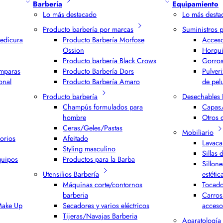
Barbería
Equipamiento
Lo más destacado
Lo más desta
Producto barbería por marcas
Suministros 
edicura
Producto Barbería Morfose
Acceso
Ossion
Horqui
Producto barbería Black Crows
Gorros
ámparas
Producto Barbería Dors
Pulver
onal
Producto Barbería Amaro
de pel
Producto barbería
Desechables 
Champús formulados para
Capas/
hombre
Otros 
Ceras/Geles/Pastas
Mobiliario
orios
Afeitado
Lavaca
Styling masculino
Sillas 
quipos
Productos para la Barba
Sillone
Utensilios Barbería
estétic
Máquinas corte/contornos
Tocado
barberia
Carros
 Make Up
Secadores y varios eléctricos
acceso
Tijeras/Navajas Barberia
Aparatología