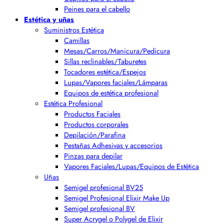
Peines para el cabello
Estética y uñas
Suministros Estética
Camillas
Mesas/Carros/Manicura/Pedicura
Sillas reclinables/Taburetes
Tocadores estética/Espejos
Lupas/Vapores faciales/Lámparas
Equipos de estética profesional
Estética Profesional
Productos Faciales
Productos corporales
Depilación/Parafina
Pestañas Adhesivas y accesorios
Pinzas para depilar
Vapores Faciales/Lupas/Equipos de Estética
Uñas
Semigel profesional BV25
Semigel Profesional Elixir Make Up
Semigel profesional BV
Super Acrygel o Polygel de Elixir