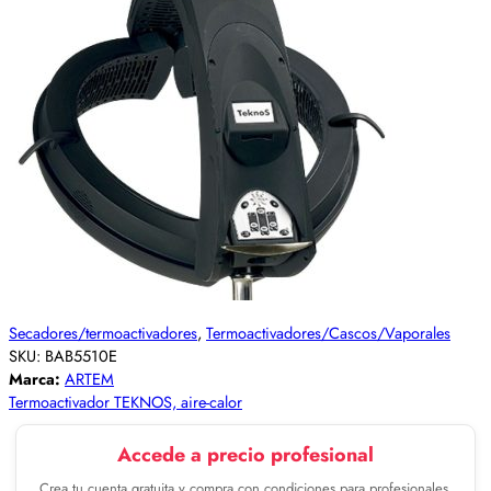
Secadores/termoactivadores
,
Termoactivadores/Cascos/Vaporales
SKU:
BAB5510E
Marca:
ARTEM
Termoactivador TEKNOS, aire-calor
Accede a precio profesional
Crea tu cuenta gratuita y compra con condiciones para profesionales.