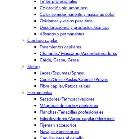
Tintes profesionales
Coloración sin amoniaco
Color semipermanente y máscaras color
Oxidantes y varios para tinte
Decoloraciónes y productos técnicos
Alisados y permanentes
Cuidado capilar
Tratamientos capilares
Champús/ Máscaras,/Acondicionadores
Caída, Caspa, Grasa
Styling
Lacas/Espumas/Sprays
Ceras/Geles/Pastas/Cremas/Polvos
Fibra capilar/Retoca raices
Herramientas
Secadores/Termoactivadores
Máquinas de corte y contornos
Planchas/Tenacillas profesionales
Esterilizadores/Vapor capilar/Eléctricos
Tijeras y accesorios
Navajas y accesorios
Cepillos para el cabello