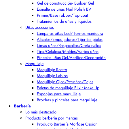
Gel de construcción- Builder Gel
Esmalte de uñas Nail Polish BV
Primer/Base rubber/Top coat
Tratamientos de uñas y líquidos
Uñas accesorios
Lámparas uñas Led/ Tornos manicura
Alicates/Empujadores/Tijeritas pieles
Limas uñas/Raspacallos/Corta callos
Tips/Celulosa/Moldes/Varios uñas
Pinceles uñas Gel/Acrílico/Decoración
Maquillaje
Maquillaje Rostro
Maquillaje Labios
Maquillaje Ojos/Pestañas/Cejas
Paletas de maquillaje Elixir Make Up
Esponjas para maquillaje
Brochas y pinceles para maquillaje
Barbería
Lo más destacado
Producto barbería por marcas
Producto Barbería Morfose Ossion