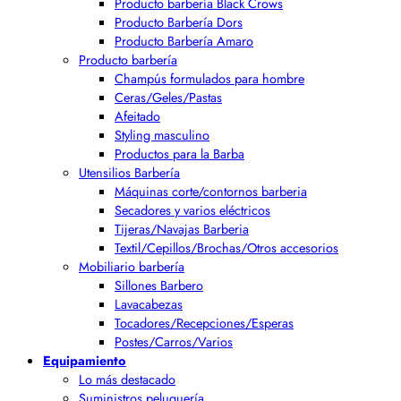
Producto barbería Black Crows
Producto Barbería Dors
Producto Barbería Amaro
Producto barbería
Champús formulados para hombre
Ceras/Geles/Pastas
Afeitado
Styling masculino
Productos para la Barba
Utensilios Barbería
Máquinas corte/contornos barberia
Secadores y varios eléctricos
Tijeras/Navajas Barberia
Textil/Cepillos/Brochas/Otros accesorios
Mobiliario barbería
Sillones Barbero
Lavacabezas
Tocadores/Recepciones/Esperas
Postes/Carros/Varios
Equipamiento
Lo más destacado
Suministros peluquería