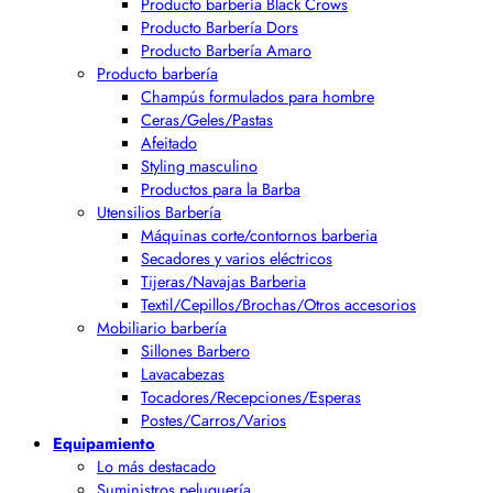
Producto barbería Black Crows
Producto Barbería Dors
Producto Barbería Amaro
Producto barbería
Champús formulados para hombre
Ceras/Geles/Pastas
Afeitado
Styling masculino
Productos para la Barba
Utensilios Barbería
Máquinas corte/contornos barberia
Secadores y varios eléctricos
Tijeras/Navajas Barberia
Textil/Cepillos/Brochas/Otros accesorios
Mobiliario barbería
Sillones Barbero
Lavacabezas
Tocadores/Recepciones/Esperas
Postes/Carros/Varios
Equipamiento
Lo más destacado
Suministros peluquería