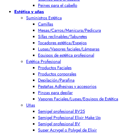
Peines para el cabello
Estética y uñas
Suministros Estética
Camillas
Mesas/Carros/Manicura/Pedicura
Sillas reclinables/Taburetes
Tocadores estética/Espejos
Lupas/Vapores faciales/Lámparas
Equipos de estética profesional
Estética Profesional
Productos Faciales
Productos corporales
Depilación/Parafina
Pestañas Adhesivas y accesorios
Pinzas para depilar
Vapores Faciales/Lupas/Equipos de Estética
Uñas
Semigel profesional BV25
Semigel Profesional Elixir Make Up
Semigel profesional BV
Super Acrygel o Polygel de Elixir