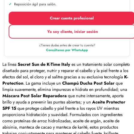
Reposición ágil para salón.
Crear cuenta profesional
Ya soy cliente, iniciar sesión
¿Tienes dudas antes de crear tu cuenta?
Consúltanos por WhatsApp
La línea
Secret Sun de K-Time Italy
es un tratamiento solar completo
diseñado para proteger, nutrir y reparar el cabello y la piel frente a los
efectos del sol, el cloro y el salitre gracias a su exclusiva tecnología
K-
Protection
. La gama incluye un
Champú Ducha Post Solar
que
limpia suavemente, elimina impurezas e hidrata en profundidad; una
Máscara Post Solar Reparadora
que nutre intensamente, aporta
brillo y ayuda a prevenir las puntas abiertas; y un
Aceite Protector
SPF 15
que protege cabello y piel frente a los rayos UV mientras
proporciona hidratación y suavidad. Formulados con ingredientes
como proteínas de arroz hidrolizadas, aceite de argán, aceite de
abisinia, manteca de cacao y manteca de karité, estos productos
trabajan conjuntamente para mantener el cabello fuerte, brillante,