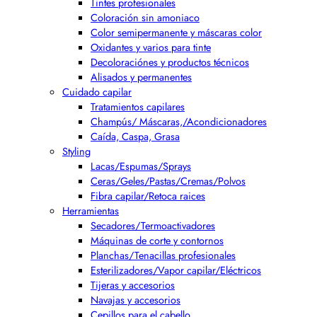
Tintes profesionales
Coloración sin amoniaco
Color semipermanente y máscaras color
Oxidantes y varios para tinte
Decoloraciónes y productos técnicos
Alisados y permanentes
Cuidado capilar
Tratamientos capilares
Champús/ Máscaras,/Acondicionadores
Caída, Caspa, Grasa
Styling
Lacas/Espumas/Sprays
Ceras/Geles/Pastas/Cremas/Polvos
Fibra capilar/Retoca raices
Herramientas
Secadores/Termoactivadores
Máquinas de corte y contornos
Planchas/Tenacillas profesionales
Esterilizadores/Vapor capilar/Eléctricos
Tijeras y accesorios
Navajas y accesorios
Cepillos para el cabello