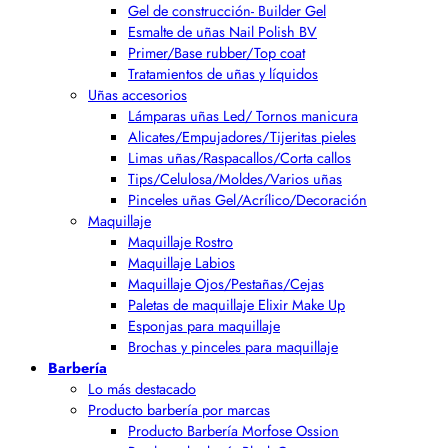
Gel de construcción- Builder Gel
Esmalte de uñas Nail Polish BV
Primer/Base rubber/Top coat
Tratamientos de uñas y líquidos
Uñas accesorios
Lámparas uñas Led/ Tornos manicura
Alicates/Empujadores/Tijeritas pieles
Limas uñas/Raspacallos/Corta callos
Tips/Celulosa/Moldes/Varios uñas
Pinceles uñas Gel/Acrílico/Decoración
Maquillaje
Maquillaje Rostro
Maquillaje Labios
Maquillaje Ojos/Pestañas/Cejas
Paletas de maquillaje Elixir Make Up
Esponjas para maquillaje
Brochas y pinceles para maquillaje
Barbería
Lo más destacado
Producto barbería por marcas
Producto Barbería Morfose Ossion