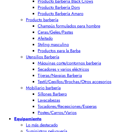
Producto barbería Black Crows
Producto Barbería Dors
Producto Barbería Amaro
Producto barbería
Champús formulados para hombre
Ceras/Geles/Pastas
Afeitado
Styling masculino
Productos para la Barba
Utensilios Barbería
Máquinas corte/contornos barberia
Secadores y varios eléctricos
Tijeras/Navajas Barberia
Textil/Cepillos/Brochas/Otros accesorios
Mobiliario barbería
Sillones Barbero
Lavacabezas
Tocadores/Recepciones/Esperas
Postes/Carros/Varios
Equipamiento
Lo más destacado
Suministros peluquería