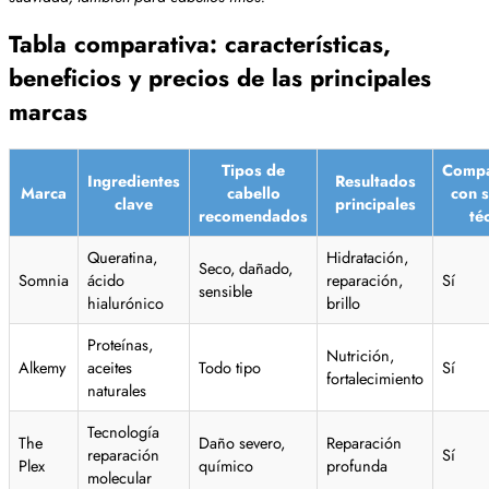
Tabla comparativa: características,
beneficios y precios de las principales
marcas
Tipos de
Compa
Ingredientes
Resultados
Marca
cabello
con s
clave
principales
recomendados
té
Queratina,
Hidratación,
Seco, dañado,
Somnia
ácido
reparación,
Sí
sensible
hialurónico
brillo
Proteínas,
Nutrición,
Alkemy
aceites
Todo tipo
Sí
fortalecimiento
naturales
Tecnología
The
Daño severo,
Reparación
reparación
Sí
Plex
químico
profunda
molecular