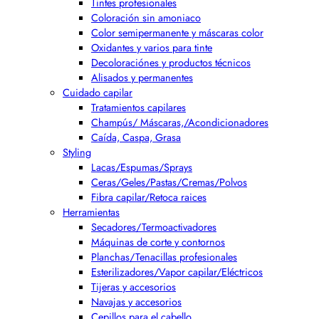
Tintes profesionales
Coloración sin amoniaco
Color semipermanente y máscaras color
Oxidantes y varios para tinte
Decoloraciónes y productos técnicos
Alisados y permanentes
Cuidado capilar
Tratamientos capilares
Champús/ Máscaras,/Acondicionadores
Caída, Caspa, Grasa
Styling
Lacas/Espumas/Sprays
Ceras/Geles/Pastas/Cremas/Polvos
Fibra capilar/Retoca raices
Herramientas
Secadores/Termoactivadores
Máquinas de corte y contornos
Planchas/Tenacillas profesionales
Esterilizadores/Vapor capilar/Eléctricos
Tijeras y accesorios
Navajas y accesorios
Cepillos para el cabello