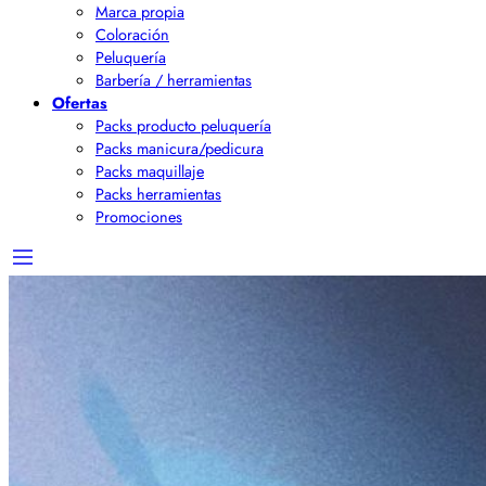
Marca propia
Coloración
Peluquería
Barbería / herramientas
Ofertas
Packs producto peluquería
Packs manicura/pedicura
Packs maquillaje
Packs herramientas
Promociones