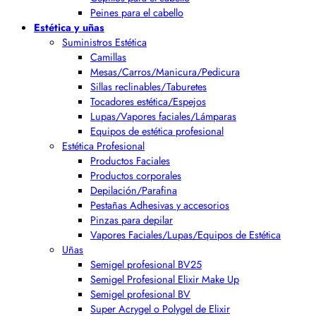
Peines para el cabello
Estética y uñas
Suministros Estética
Camillas
Mesas/Carros/Manicura/Pedicura
Sillas reclinables/Taburetes
Tocadores estética/Espejos
Lupas/Vapores faciales/Lámparas
Equipos de estética profesional
Estética Profesional
Productos Faciales
Productos corporales
Depilación/Parafina
Pestañas Adhesivas y accesorios
Pinzas para depilar
Vapores Faciales/Lupas/Equipos de Estética
Uñas
Semigel profesional BV25
Semigel Profesional Elixir Make Up
Semigel profesional BV
Super Acrygel o Polygel de Elixir