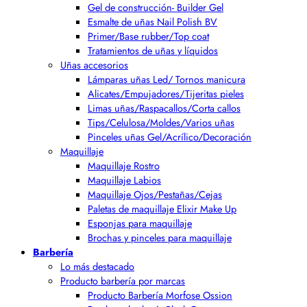
Gel de construcción- Builder Gel
Esmalte de uñas Nail Polish BV
Primer/Base rubber/Top coat
Tratamientos de uñas y líquidos
Uñas accesorios
Lámparas uñas Led/ Tornos manicura
Alicates/Empujadores/Tijeritas pieles
Limas uñas/Raspacallos/Corta callos
Tips/Celulosa/Moldes/Varios uñas
Pinceles uñas Gel/Acrílico/Decoración
Maquillaje
Maquillaje Rostro
Maquillaje Labios
Maquillaje Ojos/Pestañas/Cejas
Paletas de maquillaje Elixir Make Up
Esponjas para maquillaje
Brochas y pinceles para maquillaje
Barbería
Lo más destacado
Producto barbería por marcas
Producto Barbería Morfose Ossion