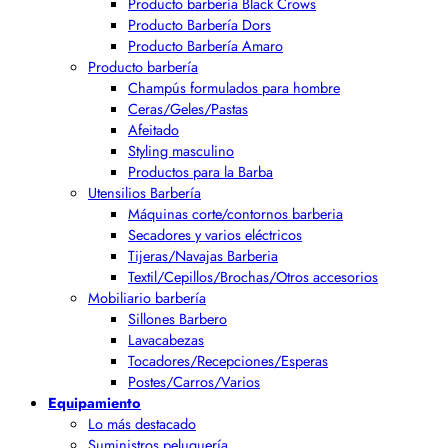
Producto barbería Black Crows
Producto Barbería Dors
Producto Barbería Amaro
Producto barbería
Champús formulados para hombre
Ceras/Geles/Pastas
Afeitado
Styling masculino
Productos para la Barba
Utensilios Barbería
Máquinas corte/contornos barberia
Secadores y varios eléctricos
Tijeras/Navajas Barberia
Textil/Cepillos/Brochas/Otros accesorios
Mobiliario barbería
Sillones Barbero
Lavacabezas
Tocadores/Recepciones/Esperas
Postes/Carros/Varios
Equipamiento
Lo más destacado
Suministros peluquería