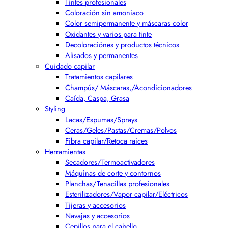
Tintes profesionales
Coloración sin amoniaco
Color semipermanente y máscaras color
Oxidantes y varios para tinte
Decoloraciónes y productos técnicos
Alisados y permanentes
Cuidado capilar
Tratamientos capilares
Champús/ Máscaras,/Acondicionadores
Caída, Caspa, Grasa
Styling
Lacas/Espumas/Sprays
Ceras/Geles/Pastas/Cremas/Polvos
Fibra capilar/Retoca raices
Herramientas
Secadores/Termoactivadores
Máquinas de corte y contornos
Planchas/Tenacillas profesionales
Esterilizadores/Vapor capilar/Eléctricos
Tijeras y accesorios
Navajas y accesorios
Cepillos para el cabello