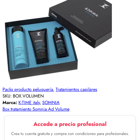
Packs producto peluquería
,
Tratamientos capilares
SKU:
BOX.VOLUMEN
Marca:
K-TIME italy
,
SOMNIA
Box tratamiento Somnia Ad Volume
Accede a precio profesional
Crea tu cuenta gratuita y compra con condiciones para profesionales.