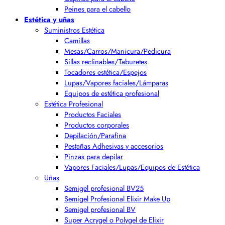
Peines para el cabello
Estética y uñas
Suministros Estética
Camillas
Mesas/Carros/Manicura/Pedicura
Sillas reclinables/Taburetes
Tocadores estética/Espejos
Lupas/Vapores faciales/Lámparas
Equipos de estética profesional
Estética Profesional
Productos Faciales
Productos corporales
Depilación/Parafina
Pestañas Adhesivas y accesorios
Pinzas para depilar
Vapores Faciales/Lupas/Equipos de Estética
Uñas
Semigel profesional BV25
Semigel Profesional Elixir Make Up
Semigel profesional BV
Super Acrygel o Polygel de Elixir