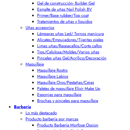
Gel de construcción- Builder Gel
Esmalte de uñas Nail Polish BV
Primer/Base rubber/Top coat
Tratamientos de uñas y líquidos
Uñas accesorios
Lámparas uñas Led/ Tornos manicura
Alicates/Empujadores/Tijeritas pieles
Limas uñas/Raspacallos/Corta callos
Tips/Celulosa/Moldes/Varios uñas
Pinceles uñas Gel/Acrílico/Decoración
Maquillaje
Maquillaje Rostro
Maquillaje Labios
Maquillaje Ojos/Pestañas/Cejas
Paletas de maquillaje Elixir Make Up
Esponjas para maquillaje
Brochas y pinceles para maquillaje
Barbería
Lo más destacado
Producto barbería por marcas
Producto Barbería Morfose Ossion