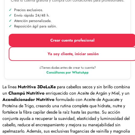
Crea tu cuenta gratuita y compra con condiciones para profesionales.
Precios exclusivos.
Envío rápido 24/48 h.
Atención personalizada.
Reposición ágil para salón.
Crear cuenta profesional
Ya soy cliente, iniciar sesión
¿Tienes dudas antes de crear tu cuenta?
Consúltanos por WhatsApp
La línea
Nutritiva 3DeLuXe
para cabellos secos y sin brillo combina
un
Champú Nutritivo
enriquecido con Aceite de Argán y Miel, y un
Acondicionador Nutritivo
formulado con Aceite de Aguacate y
Proteína de Trigo, creando una rutina completa que hidrata, nutre y
fortalece la fibra capilar desde la raíz hasta las puntas. Su acción
conjunta ayuda a recuperar la suavidad, elasticidad y luminosidad del
cabello, reduce el encrespamiento y mejora su manejabilidad sin
apelmazarlo. Además, sus exclusivas fragancias de vainilla y magnolia