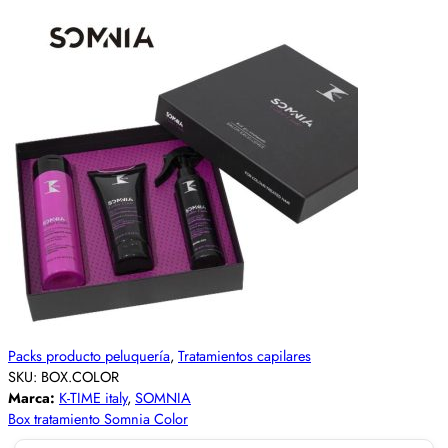
Packs producto peluquería
,
Tratamientos capilares
SKU:
BOX.COLOR
Marca:
K-TIME italy
,
SOMNIA
Box tratamiento Somnia Color